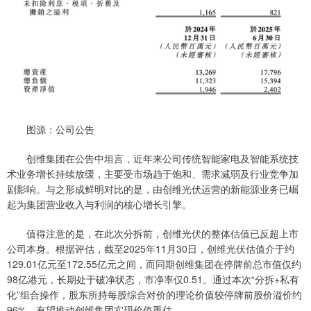
图源：公司公告
创维集团在公告中坦言，近年来公司传统智能家电及智能系统技
术业务增长持续放缓，主要受市场趋于饱和、需求减弱及行业竞争加
剧影响。与之形成鲜明对比的是，由创维光伏运营的新能源业务已崛
起为集团营业收入与利润的核心增长引擎。
值得注意的是，在此次分拆前，创维光伏的整体估值已反超上市
公司本身。根据评估，截至2025年11月30日，创维光伏估值介于约
129.01亿元至172.55亿元之间，而同期创维集团在停牌前总市值仅约
98亿港元，长期处于破净状态，市净率仅0.51。通过本次“分拆+私有
化”组合操作，股东所持每股综合对价的理论价值较停牌前股价溢价约
96%，有望推动创维集团实现价值重估。