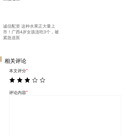
诚信配资 这种水果正大量上
市！广西4岁女孩连吃3个，被
紧急送医
相关评论
本文评分
*
评论内容
*