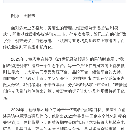
图源：天眼查
面对多元业务格局，黄宏生的管理思维更倾向于借鉴“吉利模
式”，即推动优质业务板块独立上市。他多次表示，除已上市的创维数
字外，创维光伏、白色家电、互联网等业务均具备独立上市潜力，而
传统业务则可能逐步私有化。
2025年，黄宏生在接受《21世纪经济报道》的采访时表示，“我
们希望把创维打造成一个生态平台。每一个产业在自身方向上都要做
到世界第一，大家共同享受资源平台、品牌平台、经营平台的支持。
同时每个产业独立上市，团队要奋斗，这样的机制才能在全球范围内
做大做强。我们考虑在未来五年内，分拆出5到8家上市公司。”若按照
创维光伏目前的估值来计算，黄宏生的拆分计划涉及的规模将近千亿
元。
2024年，创维集团确立了冲击千亿营收的战略目标。黄宏生在前
述采访中展现出强烈信心，他指出2025年将是中国企业全球化进程的
关键节点。在此背景下，创维近期在美国市场已成功获得大规模家电
订单，并与日本、韩国的国际品牌建立合作，共同拓展全球市场。他