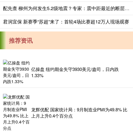
配先查 柳州为何发生5.2级地震？专家：震中距最近的断层不到5公里，近百年来柳州最大地震
君润宜保 新赛季“苏超”来了：首轮4场比赛超12万人现场观赛
推荐资讯
亿操盘 纽约期金失守3930美元/盎司，日内跌
1.33%
龙辉优配 国家统计局：9月制造业PMI为49.8% 比
上月上升0.4个百分点