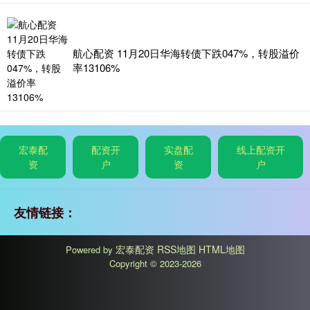
航心配资 11月20日华海转债下跌047%，转股溢价
率13106%
宏泰配
配资开
实盘配
线上配资开
资
户
资
户
友情链接：
宏泰配资
RSS地图
HTML地图
Powered by
Copyright
© 2023-2026