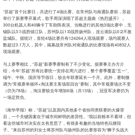
“苏超”首个比赛日，共进行了4场比赛。在常州队与南通队赛前，苏超
举行了新赛季开幕式，歌手周深演唱了苏超主题曲《热烈盛开》，
300台机器人和40辆卡丁车助阵表演。当晚进行的其他3场比赛中，无
锡队以3∶1战胜镇江队，苏州队以1∶0战胜扬州队，连云港队以0∶2不敌
盐城队。据统计，首轮4场比赛共有124264人现场观赛，场均观赛人
数超过3.1万人，其中，揭幕战常州队对南通队的比赛现场有40832人
现场观赛。
与上赛季相比，“苏超”新赛季赛制有了不少变化。据赛事主办方介
绍，今年“苏超”所有比赛统一安排在周六进行，整个赛季覆盖“五一”、
端午、中秋、国庆等节假日，较去年联赛延长一个月。此外，赛制微
调为“常规赛单循环+淘汰赛主客场双回合”赛制，其中常规赛场次不变
（仍为78场），淘汰赛较去年增加6场（共13场），冠亚军决赛仍为
一场定胜负。
《南华早报》称，“苏超”以及国内其他多个省份同类联赛的火爆背
后，一个关键因素在于城市间鲜明的差异性。“我以前根本不看球，但
看这些城市对决实在太有意思了，有很多有趣的当地特色玩梗段
子。”来自苏州的刘女士将苏州队与扬州队的比赛形容为“狮子头战大