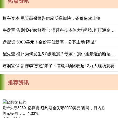
热点资讯
振兴资本 尽管高盛警告供应反弹加快，铝价依然上涨
牛盘宝 告别“Demo好看”：滴普科技本体大模型如何打通企业AI落地的“最后一公里”
盘配资 5300美元！金价再创新高，公募主动“降温”
配先查 柳州为何发生5.2级地震？专家：震中距最近的断层不到5公里，近百年来柳州最大地震
君润宜保 新赛季“苏超”来了：首轮4场比赛超12万人现场观赛
推荐资讯
亿操盘 纽约期金失守3930美元/盎司，日内跌
1.33%