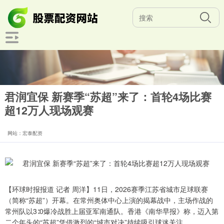
君润宜保 新赛季“苏超”来了：首轮4场比赛
超12万人现场观赛
网站：宏泰配资
【环球时报报道 记者 周洋】11日，2026赛季江苏省城市足球联赛
（简称“苏超”）开幕。在常州奥体中心上演的揭幕战中，主场作战的
常州队以3∶0爆冷战胜上届亚军南通队。香港《南华早报》称，迈入第
二个年头的“苏超”凭借激烈的“城市对决”持续吸引球迷关注。