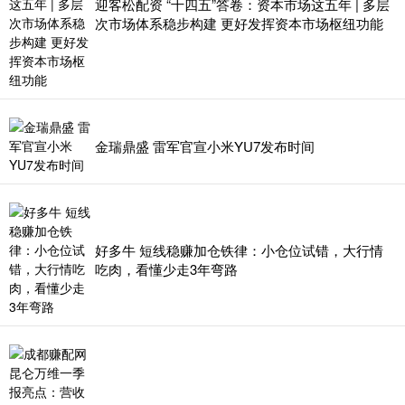
迎客松配资 “十四五”答卷：资本市场这五年 | 多层
次市场体系稳步构建 更好发挥资本市场枢纽功能
金瑞鼎盛 雷军官宣小米YU7发布时间
好多牛 短线稳赚加仓铁律：小仓位试错，大行情
吃肉，看懂少走3年弯路