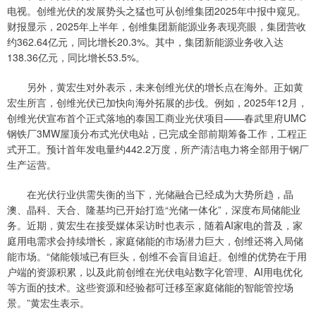
电视。创维光伏的发展势头之猛也可从创维集团2025年中报中窥见。
财报显示，2025年上半年，创维集团新能源业务表现亮眼，集团营收
约362.64亿元，同比增长20.3%。其中，集团新能源业务收入达
138.36亿元，同比增长53.5%。
另外，黄宏生对外表示，未来创维光伏的增长点在海外。正如黄
宏生所言，创维光伏已加快向海外拓展的步伐。例如，2025年12月，
创维光伏宣布首个正式落地的泰国工商业光伏项目——春武里府UMC
钢铁厂3MW屋顶分布式光伏电站，已完成全部前期筹备工作，工程正
式开工。预计首年发电量约442.2万度，所产清洁电力将全部用于钢厂
生产运营。
在光伏行业供需失衡的当下，光储融合已经成为大势所趋，晶
澳、晶科、天合、隆基均已开始打造“光储一体化”，深度布局储能业
务。近期，黄宏生在接受媒体采访时也表示，随着AI家电的普及，家
庭用电需求会持续增长，家庭储能的市场潜力巨大，创维还将入局储
能市场。“储能领域已有巨头，创维不会盲目追赶。创维的优势在于用
户端的资源积累，以及此前创维在光伏电站数字化管理、AI用电优化
等方面的技术。这些资源和经验都可迁移至家庭储能的智能管控场
景。”黄宏生表示。