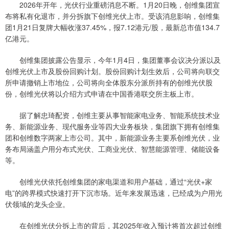
2026年开年，光伏行业重磅消息不断。1月20日晚，创维集团宣
布将私有化退市，并分拆旗下创维光伏上市。受该消息影响，创维集
团1月21日复牌大幅收涨37.45%，报7.12港元/股，最新总市值134.7
亿港元。
创维集团披露公告显示，今年1月4日，集团董事会议决分派以及
创维光伏上市及股份回购计划。股份回购计划生效后，公司将向联交
所申请撤销上市地位，公司将向全体股东分派所持有的创维光伏股
份，创维光伏将以介绍方式申请在中国香港联交所主板上市。
据了解忠琦配资，创维主要从事智能家电业务、智能系统技术业
务、新能源业务、现代服务业等四大业务板块，集团旗下拥有创维集
团和创维数字两家上市公司。其中，新能源业务主要系创维光伏，业
务布局涵盖户用分布式光伏、工商业光伏、智慧能源管理、储能设备
等。
创维光伏依托创维集团的家电渠道和用户基础，通过“光伏+家
电”的跨界模式快速打开下沉市场。近年来发展迅速，已经成为户用光
伏领域的龙头企业。
在创维光伏分拆上市的背后，其2025年收入预计将首次超过创维