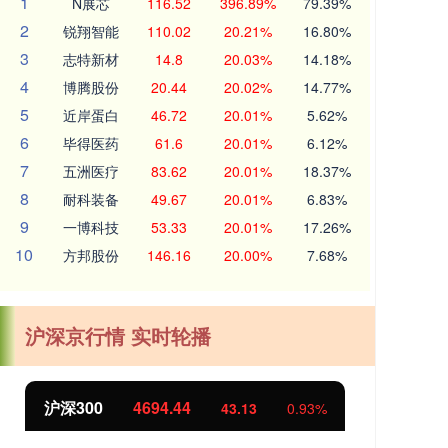
1
N展芯
116.52
396.89%
79.39%
2
锐翔智能
110.02
20.21%
16.80%
3
志特新材
14.8
20.03%
14.18%
4
博腾股份
20.44
20.02%
14.77%
5
近岸蛋白
46.72
20.01%
5.62%
6
毕得医药
61.6
20.01%
6.12%
7
五洲医疗
83.62
20.01%
18.37%
8
耐科装备
49.67
20.01%
6.83%
9
一博科技
53.33
20.01%
17.26%
10
方邦股份
146.16
20.00%
7.68%
沪深京行情 实时轮播
沪深300
4694.44
北
43.13
0.93%