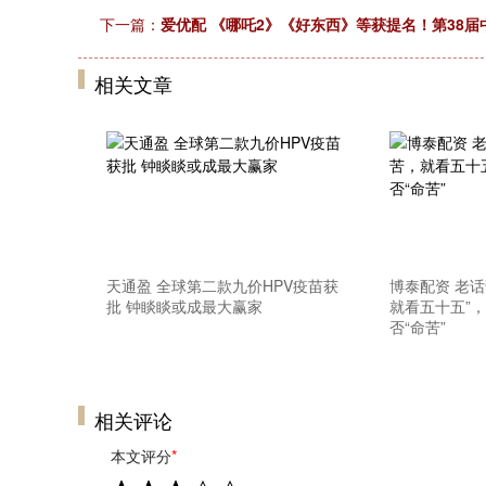
下一篇：
爱优配 《哪吒2》《好东西》等获提名！第38
相关文章
天通盈 全球第二款九价HPV疫苗获
博泰配资 老
批 钟睒睒或成最大赢家
就看五十五”
否“命苦”
相关评论
本文评分
*