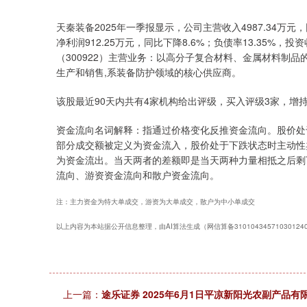
天秦装备2025年一季报显示，公司主营收入4987.34万元，
净利润912.25万元，同比下降8.6%；负债率13.35%，投资
（300922）主营业务：以高分子复合材料、金属材料制
生产和销售,系装备防护领域的核心供应商。
该股最近90天内共有4家机构给出评级，买入评级3家，增持评
资金流向名词解释：指通过价格变化反推资金流向。股价处
部分成交额被定义为资金流入，股价处于下跌状态时主动性
为资金流出。当天两者的差额即是当天两种力量相抵之后剩
流向、游资资金流向和散户资金流向。
注：主力资金为特大单成交，游资为大单成交，散户为中小单成交
以上内容为本站据公开信息整理，由AI算法生成（网信算备310104345710301
上一篇：
途乐证券 2025年6月1日平凉新阳光农副产品