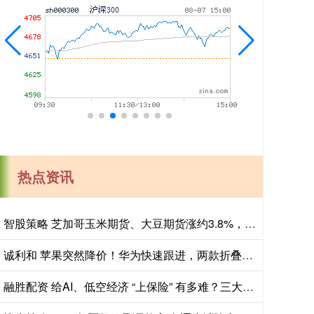
热点资讯
智股策略 芝加哥玉米期货、大豆期货涨约3.8%，投资者关注夏季天气对全球农作物生长构成的风险
诚利和 苹果突然降价！华为快速跟进，两款折叠屏，最高降3000元！
融胜配资 给AI、低空经济 “上保险” 有多难？三大痛有待破解