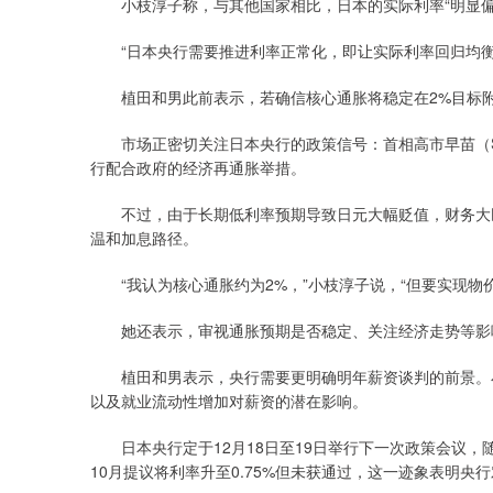
小枝淳子称，与其他国家相比，日本的实际利率“明显偏
“日本央行需要推进利率正常化，即让实际利率回归均衡
植田和男此前表示，若确信核心通胀将稳定在2%目标附
市场正密切关注日本央行的政策信号：首相高市早苗（Sana
行配合政府的经济再通胀举措。
不过，由于长期低利率预期导致日元大幅贬值，财务大臣片山皋
温和加息路径。
“我认为核心通胀约为2%，”小枝淳子说，“但要实现物
她还表示，审视通胀预期是否稳定、关注经济走势等影
植田和男表示，央行需要更明确明年薪资谈判的前景。小
以及就业流动性增加对薪资的潜在影响。
日本央行定于12月18日至19日举行下一次政策会议，
10月提议将利率升至0.75%但未获通过，这一迹象表明央