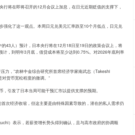
行将在即将召开的12月会议上加息，在日元近期贬值的支撑下，
强化了这一观点。本周日元兑美元汇率跌至10个月低点，日元兑
中的43人）预计，日本央行将在12月18日至19日的政策会议上，将
均预计，到明年3月底，借贷成本将至少达到0.75%。对2026年底利率
，”农林中金综合研究所首席经济学家南武志（Takeshi
这是对货币宽松程度的微调。”
币，引发了日本当局可能干预汇市以提供支撑的预期。
的首次经济收缩，但这主要是由特殊因素导致的，潜在的私人需求仍
guchi）表示，若薪资增长势头得到确认，且与高市政府的协调顺