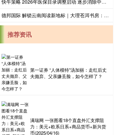
快牛策略 2026年医保目录调整启动 逐步消除中成药“尚不明确”表述
德邦国际 解锁云南阅读新地标｜大理苍洱书房：风花雪月里的慢读时光
推荐资讯
第一证券 “人体模特”汤加丽：走红后丈
夫抛弃、父亲嫌丢脸，如今怎样了？
满瑞网 一张图看18个直盘外汇支撑阻
力：美元+欧系日系+商品货币+新兴货
币(2025/04/16)