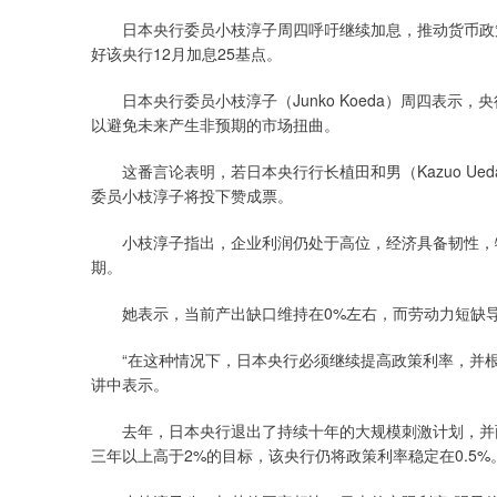
日本央行委员小枝淳子周四呼吁继续加息，推动货币政策
好该央行12月加息25基点。
日本央行委员小枝淳子（Junko Koeda）周四表示，
以避免未来产生非预期的市场扭曲。
这番言论表明，若日本央行行长植田和男（Kazuo Ued
委员小枝淳子将投下赞成票。
小枝淳子指出，企业利润仍处于高位，经济具备韧性，物
期。
她表示，当前产出缺口维持在0%左右，而劳动力短缺导
“在这种情况下，日本央行必须继续提高政策利率，并根
讲中表示。
去年，日本央行退出了持续十年的大规模刺激计划，并两
三年以上高于2%的目标，该央行仍将政策利率稳定在0.5%