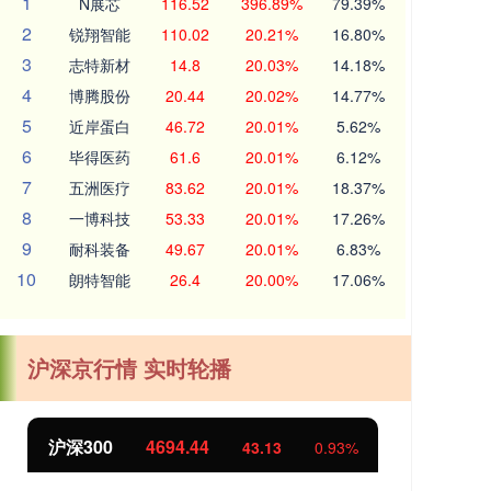
1
N展芯
116.52
396.89%
79.39%
2
锐翔智能
110.02
20.21%
16.80%
3
志特新材
14.8
20.03%
14.18%
4
博腾股份
20.44
20.02%
14.77%
5
近岸蛋白
46.72
20.01%
5.62%
6
毕得医药
61.6
20.01%
6.12%
7
五洲医疗
83.62
20.01%
18.37%
8
一博科技
53.33
20.01%
17.26%
9
耐科装备
49.67
20.01%
6.83%
10
朗特智能
26.4
20.00%
17.06%
沪深京行情 实时轮播
北证50
1134.24
创
11.37
1.01%