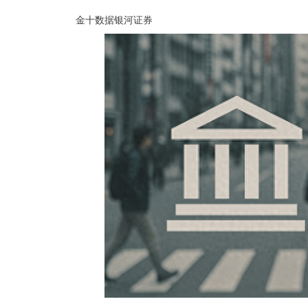
金十数据银河证券
深证成指
14311.01
.68
1.02%
200.89
1