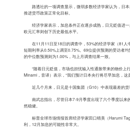
路透社的一项调查显示，微弱多数经济学家认为，日本央
推进货币政策正常化目标。
经济学家表示，加息条件正在逐步成熟，日元贬值进一步
欧元汇率则创下历史最低水平。
在11月11日至18日的调查中，53%的经济学家（81人
短期利率从0.50%上调至0.75%。69位提供预测的受访者
的中位数预测则为1.00%，与上月调查结果一致。
“随着日元贬值，市场也担忧输入性通胀带来的物价上行压力
Minami，音译）表示，“我们预计日本央行将尽早加息，
近几个月来，日元是十国集团（G10）中表现最差的货
南武志指出，尽管日本7-9月季度出现了六个季度以来
然稳健。
标普全球市场情报首席经济学家田口晴美（Harumi Ta
利，12月加息的可能性非常大。