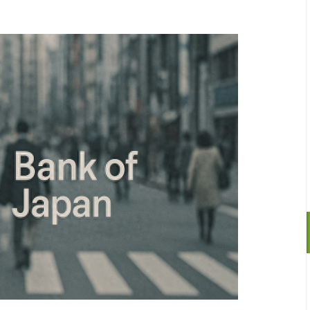
沪深300
4694.44
.42%
43.13
0.93%