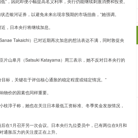
低”，因此即便小幅提高名义利率，央行仍能继续刺激消费和投资。
状态银河证券，以避免未来出现非预期的市场扭曲，”她强调。
近，日本央行将继续加息。
e Takaichi）已对近期再次加息的想法表达不满，同时敦促央
月（Satsuki Katayama）周三表示，她不反对日本央行的
价目标，关键在于评估核心通胀的稳定程度或锚定情况。”
响物价的因素也同样重要。
枝淳子称，她也在关注日本最低工资标准、冬季奖金发放情况，
随后在1月召开另一次会议。日本央行九位委员中，已有两位在9月和
行对通胀压力的关注度正在上升。