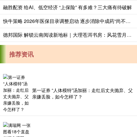
融胜配资 给AI、低空经济 “上保险” 有多难？三大痛有待破解
快牛策略 2026年医保目录调整启动 逐步消除中成药“尚不明确”表述
德邦国际 解锁云南阅读新地标｜大理苍洱书房：风花雪月里的慢读时光
推荐资讯
第一证券 “人体模特”汤加丽：走红后丈夫抛弃、父
亲嫌丢脸，如今怎样了？