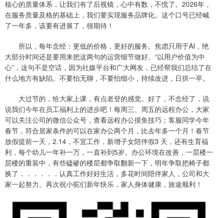
核心的质量体系，让我们有了后视镜，心中有数，不慌了。2026年，
在服务质量及格的基础上，我们要实现服务品牌化。这个口号已经喊
了一年多，该要有进展了，很期待！
所以，每年念经：更低的价格，更好的服务。焦虑只用于AI，绝
大部分时间还是要用来把这两句的运营细节做好。“以用户价值为中
心”，这句不是空话，因为社媒平台和广大网友，已经帮我们总结了在
什么地方有缺陷。不要怕无聊，不要怕细小，持续改进，日拱一卒。
大过节的，给大家上课，有点老登的感觉。好了，不念经了，说
说我们今年在员工福利上的进步吧！每周三、周五的远程办公，大家
可以关注公司的微信公众号，查看远程办公摸鱼技巧；客服同学今年
春节，符合居家条件的可以在家办公两个月，比去年多一个月！春节
放假提前一天，2.14，不宜工作，新增子女陪伴假3 天，还有生育福
利，每个幼儿一年补一万，一直补到5岁。办公环境在改善，一层楼一
层楼的重装中，有些磕碜的楼层都争取翻新一下，明年争取把椅子都
换了．．．．．．认真工作好好生活，多花时间陪伴家人，公司和大
家一起努力。再次祝小驼们新年快乐，家人身体健康，旅途顺利！