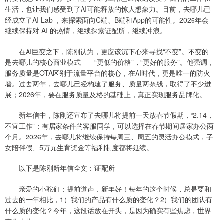
生活，也让我们感受到了AI可能释放的惊人想象力。目前，去哪儿已
经成立了AI Lab ，来探索面向C端、B端和App的可能性。2026年会
继续保持对 AI 的热情，继续探索证配所，继续冲浪。
在AI巨变之下，陈刚认为，更应该沉下心来寻找“不变”。不变的
是去哪儿的核心商业模式——“更低的价格”，“更好的服务”。他强调，
服务质量是OTA区别于流量平台的核心，在AI时代，更是唯一的防火
墙。过去两年，去哪儿已经构建了服务、质量两条线，取得了不少进
展；2026年，要在服务质量及格的基础上，真正实现服务品牌化。
新年信中，陈刚还宣布了去哪儿将提前一天放春节假期，“2.14，
不宜工作”；有居家条件的客服同学，可以选择在春节期间居家办公两
个月。2026年，去哪儿将继续保持每周三、周五的灵活办公模式，子
女陪伴假、5万元生育奖金等福利制度都将延续。
以下是陈刚新年信全文：证配所
亲爱的小驼们：提前道声，新年好！每年的这个时候，总是要和
过去的一年相比，1）我们的产品有什么质的变化？2）我们的团队有
什么质的变化？今年，这段话放在开头，是因为确实有些焦虑，世界