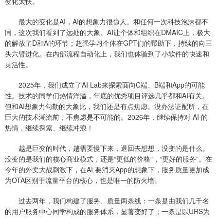
变化太快。
最大的变化是AI，AI的想象力很惊人。和任何一次科技泡沫都不
同，这次我们看到了远处的大象。AI让个体和组织在DMAIC上，极大
的解放了D和A的环节；超强学习个体在GPT们的帮助下，持续的向三
头六臂进化。在内部流程自动化上，我们也体验到了小软件的快速和
灵活性。
2025年，我们成立了AI Lab来探索面向C端、B端和App的可能
性。技术的同学们热情洋溢，年底的优秀项目评选几乎都和AI有关。
但和AI想象力勾勒的大象比，我们还是有点焦虑。没办法证配所，在
巨大的技术潮流前，不焦虑是不可能的。2026年，继续保持对 AI 的
热情，继续探索、继续冲浪！
越是巨变的时代，越需要慢下来，退回去想想，没变的是什么。
没变的是我们的核心商业模式，还是“更低的价格”，“更好的服务”。在
今年的外卖大战刺激下，在AI 要消灭App的想象下，服务质量更加成
为OTA区别于流量平台的核心，也是唯一的防火墙。
过去两年，我们构建了服务、质量两条线：一条是由我们几千名
的用户服务中心同学构成的服务体系，显著变好了；一条是以URS为