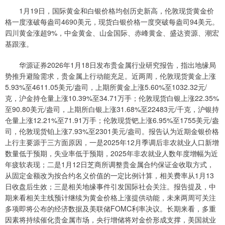
1月19日，国际黄金和白银价格均创历史新高，伦敦现货黄金价
格一度涨破每盎司4690美元，现货白银价格一度突破每盎司94美元。
四川黄金涨超9%，中金黄金、山金国际、赤峰黄金、盛达资源、潮宏
基跟涨。
华源证券2026年1月18日发布贵金属行业研究报告，指出地缘局
势推升避险需求，贵金属上行动能充足。近两周，伦敦现货黄金上涨
5.93%至4611.05美元/盎司，上期所黄金上涨5.60%至1032.32元/
克，沪金持仓量上涨10.39%至34.71万手；伦敦现货白银上涨22.35%
至90.80美元/盎司，上期所白银上涨31.68%至22483元/千克，沪银持
仓量上涨12.21%至71.91万手；伦敦现货钯上涨6.95%至1755美元/盎
司，伦敦现货铂上涨7.93%至2301美元/盎司。报告认为近期金银价格
上行主要源于三方面原因，一是2025年12月季调后非农就业人口新增
数量低于预期，失业率低于预期，2025年非农就业人数年度增幅为近
年疲软表现；二是1月12日芝商所调整贵金属合约保证金收取方式，
从固定金额改为按合约名义价值的一定比例计算，相关费率从1月13
日收盘后生效；三是相关地缘事件引发国际社会关注。报告提及，中
期来看相关主线预计继续为黄金价格上涨提供动能，未来两周可关注
多项即将公布的经济数据及美联储FOMC利率决议。长期来看，多重
因素将持续催化贵金属市场，央行增储将对金价形成支撑，美国就业