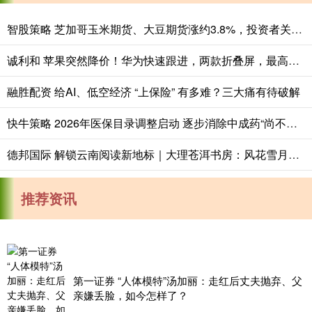
智股策略 芝加哥玉米期货、大豆期货涨约3.8%，投资者关注夏季天气对全球农作物生长构成的风险
诚利和 苹果突然降价！华为快速跟进，两款折叠屏，最高降3000元！
融胜配资 给AI、低空经济 “上保险” 有多难？三大痛有待破解
快牛策略 2026年医保目录调整启动 逐步消除中成药“尚不明确”表述
德邦国际 解锁云南阅读新地标｜大理苍洱书房：风花雪月里的慢读时光
推荐资讯
第一证券 “人体模特”汤加丽：走红后丈夫抛弃、父
亲嫌丢脸，如今怎样了？