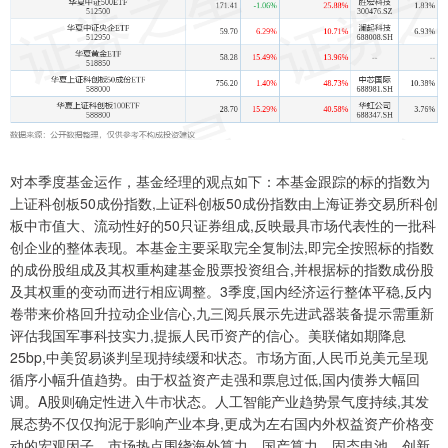
对本季度基金运作，基金经理的观点如下：本基金跟踪的标的指数为
上证科创板50成份指数,上证科创板50成份指数由上海证券交易所科创
板中市值大、流动性好的50只证券组成,反映最具市场代表性的一批科
创企业的整体表现。本基金主要采取完全复制法,即完全按照标的指数
的成份股组成及其权重构建基金股票投资组合,并根据标的指数成份股
及其权重的变动而进行相应调整。3季度,国内经济运行整体平稳,反内
卷带来价格回升拉动企业信心,九三阅兵展示先进武器装备提示需重新
评估我国军事科技实力,提振人民币资产的信心。美联储如期降息
25bp,中美贸易谈判呈现持续缓和状态。市场方面,人民币兑美元呈现
循序小幅升值趋势。由于权益资产走强和票息过低,国内债券大幅回
调。A股则确定性进入牛市状态。人工智能产业趋势景气度持续,其发
展态势不仅仅拘泥于影响产业本身,更成为左右国内外权益资产价格变
动的宏观因子。市场热点围绕海外算力、国产算力、固态电池、创新