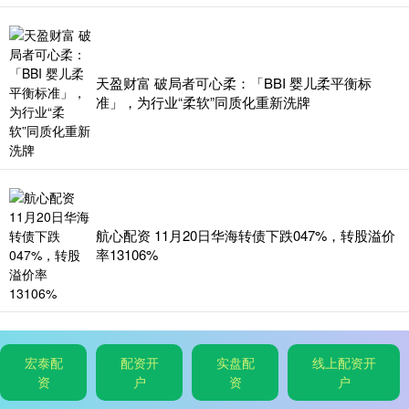
天盈财富 破局者可心柔：「BBI 婴儿柔平衡标
准」，为行业“柔软”同质化重新洗牌
航心配资 11月20日华海转债下跌047%，转股溢价
率13106%
宏泰配
配资开
实盘配
线上配资开
资
户
资
户