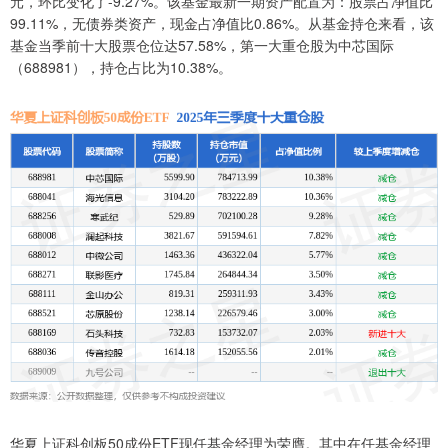
元，环比变化了-9.27%。该基金最新一期资产配置为：股票占净值比
99.11%，无债券类资产，现金占净值比0.86%。从基金持仓来看，该
基金当季前十大股票仓位达57.58%，第一大重仓股为中芯国际
（688981），持仓占比为10.38%。
华夏上证科创板50成份ETF现任基金经理为荣膺。其中在任基金经理