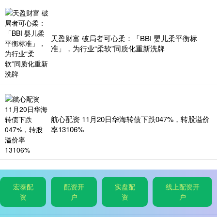
天盈财富 破局者可心柔：「BBI 婴儿柔平衡标
准」，为行业“柔软”同质化重新洗牌
航心配资 11月20日华海转债下跌047%，转股溢价
率13106%
宏泰配
配资开
实盘配
线上配资开
资
户
资
户