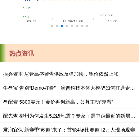
热点资讯
振兴资本 尽管高盛警告供应反弹加快，铝价依然上涨
牛盘宝 告别“Demo好看”：滴普科技本体大模型如何打通企业AI落地的“最后一公里”
盘配资 5300美元！金价再创新高，公募主动“降温”
配先查 柳州为何发生5.2级地震？专家：震中距最近的断层不到5公里，近百年来柳州最大地震
君润宜保 新赛季“苏超”来了：首轮4场比赛超12万人现场观赛