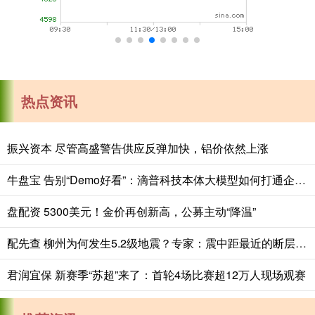
热点资讯
振兴资本 尽管高盛警告供应反弹加快，铝价依然上涨
牛盘宝 告别“Demo好看”：滴普科技本体大模型如何打通企业AI落地的“最后一公里”
盘配资 5300美元！金价再创新高，公募主动“降温”
配先查 柳州为何发生5.2级地震？专家：震中距最近的断层不到5公里，近百年来柳州最大地震
君润宜保 新赛季“苏超”来了：首轮4场比赛超12万人现场观赛