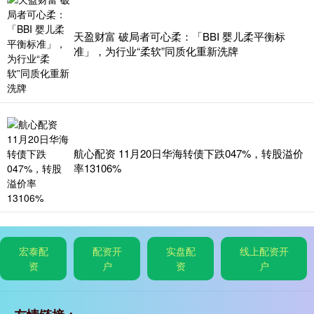
天盈财富 破局者可心柔：「BBI 婴儿柔平衡标
准」，为行业“柔软”同质化重新洗牌
航心配资 11月20日华海转债下跌047%，转股溢价
率13106%
宏泰配
配资开
实盘配
线上配资开
资
户
资
户