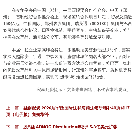
在今年举办的中国（郑州）—巴西经贸合作推介会、中国（郑
州）—智利经贸合作推介会上，现场签约合作项目11项，贸易总额近
150亿元。中粮国际、郑州农发集团、瑞茂通（600180）集团与巴西
签署战略合作协议。四季物流港、宇通客车、中铁装备等企业，将与
拉美在农产品、新能源公交车、智能装备等领域深度对接。
本届中拉企业家高峰会将进一步推动拉美资源“走进郑州”，嘉宾
将深入超聚变、宇通、中铁装备、蜜雪冰城等知名头部企业，面对面
与企业高层洽谈合作，进一步促进双方达成合作意向，将巴西、智利
的优质农产品引入中原市场猎股网，让郑州的宇通客车、盾构机等智
能装备走进拉美国家，实现“引进来”与“走出去”相结合。
宏泰配资提示：文章来自网络，不代表本站观点。
上一篇：
融创配资 2026届华政国际法和海商法考研增补40页和17
页（电子版）免费增补
下一篇：
股E融 ADNOC Distribution年投2.5-3亿美元扩张