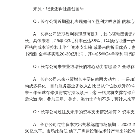
来源：纪要逻辑社鑫创国际
Q：长存公司近期盈利表现如何？盈利大幅改善 的核心
A：长存公司近期盈利实现显著提升，核心驱动因素是行
长。具体来看，25年 Q3毛利率已达38%，Q4预估可进一步
严格的成本管控和上半年资本支出缩 减带来的折旧优势，也
书预测 全年将实现20-30亿利润，其中25年Q4单季利润
Q：长存公司未来业绩增长的核心动力有哪些？ 全球存
A：长存公司未来业绩增长主要依赖两大动力： 一是加速
构成多样化，目前服务器业务收入占比已从个位数跃升20%
来三年全球存储供需或将持续紧张，这 一格局将支撑存储
需求激 增，叠加三星、美光、海力士产能不足，预计未来两
Q：长存公司过往及未来的资本支出情况如何？ 资本支
深证成指
14311.01
.68
1.02%
200.89
1
A：长存公司过往资本支出规模远超市场预期， 2022-20
50亿水平。市场此前低 估了厂房建设和技术转产带来的设