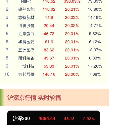
1
N展芯
116.52
396.89%
79.39%
2
锐翔智能
110.02
20.21%
16.80%
3
志特新材
14.8
20.03%
14.18%
4
博腾股份
20.44
20.02%
14.77%
5
近岸蛋白
46.72
20.01%
5.62%
6
毕得医药
61.6
20.01%
6.12%
7
五洲医疗
83.62
20.01%
18.37%
8
耐科装备
49.67
20.01%
6.83%
9
一博科技
53.33
20.01%
17.26%
10
方邦股份
146.16
20.00%
7.68%
沪深京行情 实时轮播
北证50
1134.24
创
11.37
1.01%