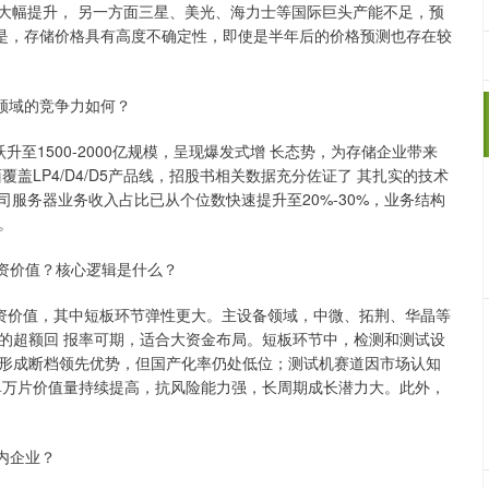
求大幅提升， 另一方面三星、美光、海力士等国际巨头产能不足，预
的是，存储价格具有高度不确定性，即使是半年后的价格预测也存在较
领域的竞争力如何？
1500-2000亿规模，呈现爆发式增 长态势，为存储企业带来
盖LP4/D4/D5产品线，招股书相关数据充分佐证了 其扎实的技术
司服务器业务收入占比已从个位数快速提升至20%-30%，业务结构
。
资价值？核心逻辑是什么？
价值，其中短板环节弹性更大。主设备领域，中微、拓荆、华晶等
%的超额回 报率可期，适合大资金布局。短板环节中，检测和测试设
形成断档领先优势，但国产化率仍处低位；测试机赛道因市场认知
单万片价值量持续提高，抗风险能力强，长周期成长潜力大。此外，
内企业？