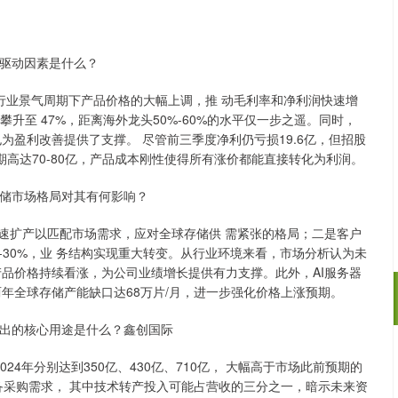
驱动因素是什么？
业景气周期下产品价格的大幅上调，推 动毛利率和净利润快速增
攀升至 47%，距离海外龙头50%-60%的水平仅一步之遥。同时，
为盈利改善提供了支撑。 尽管前三季度净利仍亏损19.6亿，但招股
 预期高达70-80亿，产品成本刚性使得所有涨价都能直接转化为利润。
储市场格局对其有何影响？
扩产以匹配市场需求，应对全球存储供 需紧张的格局；二是客户
-30%，业 务结构实现重大转变。从行业环境来看，市场分析认为未
产品价格持续看涨，为公司业绩增长提供有力支撑。此外，AI服务器
年全球存储产能缺口达68万片/月，进一步强化价格上涨预期。
出的核心用途是什么？鑫创国际
沪深300
4694.44
.42%
43.13
0.93%
24年分别达到350亿、430亿、710亿， 大幅高于市场此前预期的
备采购需求， 其中技术转产投入可能占营收的三分之一，暗示未来资