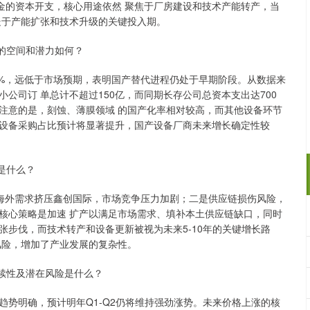
金的资本开支，核心用途依然 聚焦于厂房建设和技术产能转产，当
处于产能扩张和技术升级的关键投入期。
的空间和潜力如何？
%，远低于市场预期，表明国产替代进程仍处于早期阶段。从数据来
小公司订 单总计不超过150亿，而同期长存公司总资本支出达700
注意的是，刻蚀、薄膜领域 的国产化率相对较高，而其他设备环节
设备采购占比预计将显著提升，国产设备厂商未来增长确定性较
是什么？
外需求挤压鑫创国际，市场竞争压力加剧；二是供应链损伤风险，
核心策略是加速 扩产以满足市场需求、填补本土供应链缺口，同时
步伐，而技术转产和设备更新被视为未来5-10年的关键增长路
风险，增加了产业发展的复杂性。
续性及潜在风险是什么？
趋势明确，预计明年Q1-Q2仍将维持强劲涨势。未来价格上涨的核