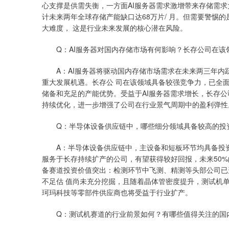
心支撑是供需失衡，一方面AI服务器需求激增带来存储需
计未来两年全球存储产能缺口达68万片/ 月。但需要警惕
大难度， 这是行业未来发展的核心潜在风险。
Q：AI服务器对国内存储市场有何影响？长存公司在该
A：AI服务器将驱动国内存储市场需求在未来两三年内跃升至
重大发展机遇。长存公 司在该领域具备较强竞争力，已全面覆
储备和充足的产能优势。受益于AI服务器需求增长，长存公
持续优化，进一步增强了公司在行业景气周期中的盈利弹性
Q：半导体设备供应链中，哪些细分领域具备较高的投
A：半导体设备供应链中，主设备和短板环节均具备投资
服务于长存持续扩产的公司，有望获得较好回报，未来50
备赛道投资价值突出：检测环节中飞测、精测等头部公司已
不足估 值尚未充分挖掘，且随着晶体管密度提升，测试机
珂玛科技等零部件供应商也将受益于行业扩产。
Q：测试机赛道的行业前景如何？有哪些值得关注的国