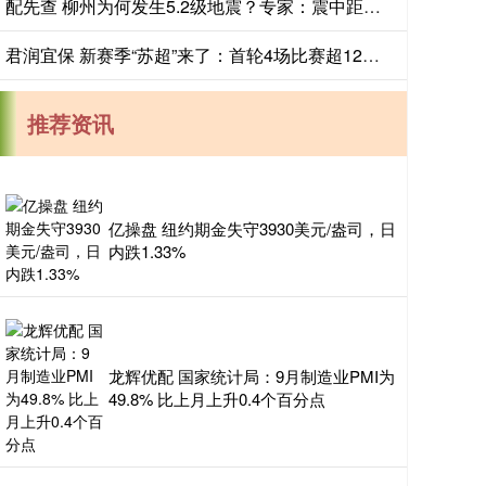
配先查 柳州为何发生5.2级地震？专家：震中距最近的断层不到5公里，近百年来柳州最大地震
君润宜保 新赛季“苏超”来了：首轮4场比赛超12万人现场观赛
推荐资讯
亿操盘 纽约期金失守3930美元/盎司，日
内跌1.33%
龙辉优配 国家统计局：9月制造业PMI为
49.8% 比上月上升0.4个百分点