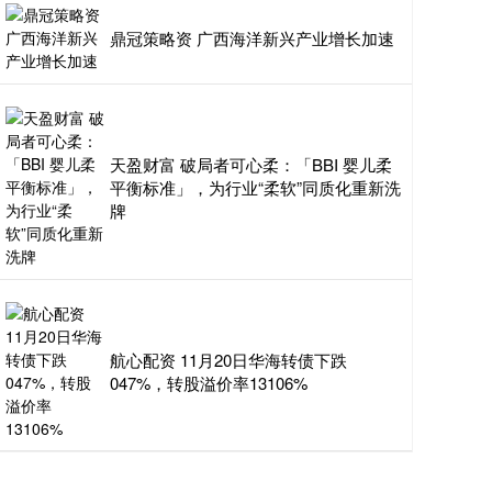
鼎冠策略资 广西海洋新兴产业增长加速
天盈财富 破局者可心柔：「BBI 婴儿柔
平衡标准」，为行业“柔软”同质化重新洗
牌
航心配资 11月20日华海转债下跌
047%，转股溢价率13106%