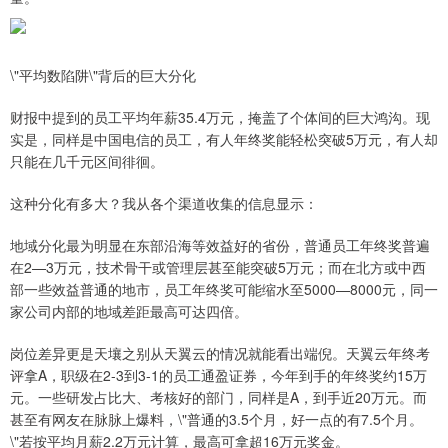
\"平均数陷阱\"背后的巨大分化
财报中提到的员工平均年薪35.4万元，掩盖了个体间的巨大鸿沟。现
实是，同样是中国电信的员工，有人年终奖能轻松突破5万元，有人却
只能在几千元区间徘徊。
这种分化有多大？我从各个渠道收集的信息显示：
地域分化最为明显在东部沿海等效益好的省份，普通员工年终奖普遍
在2—3万元，技术骨干或管理层甚至能突破5万元；而在北方或中西
部一些效益普通的地市，员工年终奖可能缩水至5000—8000元，同一
家公司内部的地域差距最高可达四倍。
岗位差异更是天壤之别从天翼云的情况就能看出端倪。天翼云年终考
评拿A，职级在2-3到3-1的员工通盈证券，今年到手的年终奖约15万
元。一些研发占比大、考核好的部门，同样是A，到手近20万元。而
甚至有网友在脉脉上爆料，\"普通的3.5个月，好一点的有7.5个月。
\"若按平均月薪2.2万元计算，最高可拿超16万元奖金。