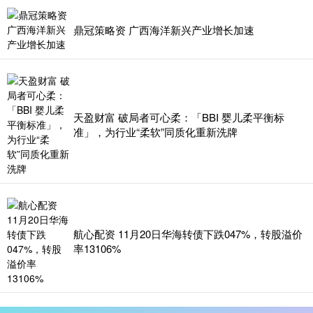
鼎冠策略资 广西海洋新兴产业增长加速
天盈财富 破局者可心柔：「BBI 婴儿柔平衡标
准」，为行业“柔软”同质化重新洗牌
航心配资 11月20日华海转债下跌047%，转股溢价
率13106%