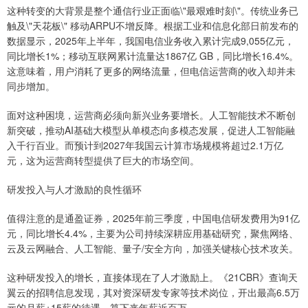
这种转变的大背景是整个通信行业正面临\"最艰难时刻\"。传统业务已
触及\"天花板\" 移动ARPU不增反降。根据工业和信息化部日前发布的
数据显示，2025年上半年，我国电信业务收入累计完成9,055亿元，
同比增长1%；移动互联网累计流量达1867亿 GB，同比增长16.4%。
这意味着，用户消耗了更多的网络流量，但电信运营商的收入却并未
同步增加。
面对这种困境，运营商必须向新兴业务要增长。人工智能技术不断创
新突破，推动AI基础大模型从单模态向多模态发展，促进人工智能融
入千行百业。而预计到2027年我国云计算市场规模将超过2.1万亿
元，这为运营商转型提供了巨大的市场空间。
研发投入与人才激励的良性循环
值得注意的是通盈证券，2025年前三季度，中国电信研发费用为91亿
元，同比增长4.4%，主要为公司持续深耕应用基础研究，聚焦网络、
云及云网融合、人工智能、量子/安全方向，加强关键核心技术攻关。
这种研发投入的增长，直接体现在了人才激励上。《21CBR》查询天
翼云的招聘信息发现，其对资深研发专家等技术岗位，开出最高6.5万
元的月薪+15薪的待遇，算下来年薪近百万。