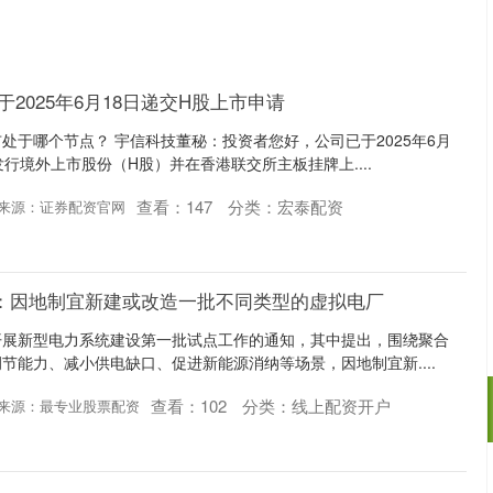
于2025年6月18日递交H股上市申请
处于哪个节点？ 宇信科技董秘：投资者您好，公司已于2025年6月
行境外上市股份（H股）并在香港联交所主板挂牌上....
查看：
147
分类：
宏泰配资
来源：证券配资官网
局：因地制宜新建或改造一批不同类型的虚拟电厂
开展新型电力系统建设第一批试点工作的通知，其中提出，围绕聚合
节能力、减小供电缺口、促进新能源消纳等场景，因地制宜新....
查看：
102
分类：
线上配资开户
来源：最专业股票配资
沪深300
4694.44
200.89
1.42%
43.13