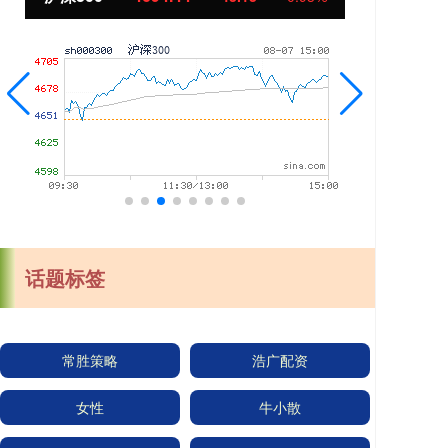
话题标签
常胜策略
浩广配资
女性
牛小散