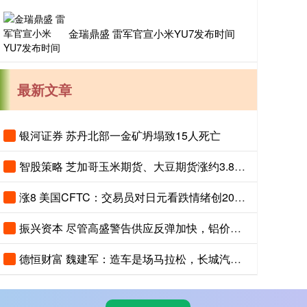
金瑞鼎盛 雷军官宣小米YU7发布时间
最新文章
银河证券 苏丹北部一金矿坍塌致15人死亡
智股策略 芝加哥玉米期货、大豆期货涨约3.8%，投资者关注夏季天气对全球农作物生长构成的风险
涨8 美国CFTC：交易员对日元看跌情绪创2007年以来最高，对美元看涨程度创2015年以来最高
振兴资本 尽管高盛警告供应反弹加快，铝价依然上涨
德恒财富 魏建军：造车是场马拉松，长城汽车聚焦长期主义与有质量的市占率