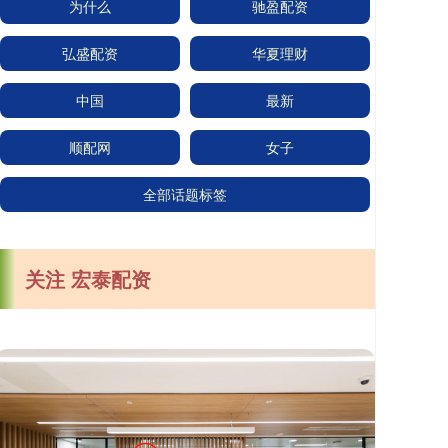
为什么
驰盈配资
弘盛配资
华夏理财
中国
最新
顺配网
女子
全部话题标签
关注 宏泰配资