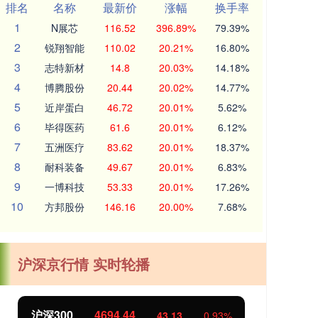
排名
名称
最新价
涨幅
换手率
1
N展芯
116.52
396.89%
79.39%
2
锐翔智能
110.02
20.21%
16.80%
3
志特新材
14.8
20.03%
14.18%
4
博腾股份
20.44
20.02%
14.77%
5
近岸蛋白
46.72
20.01%
5.62%
6
毕得医药
61.6
20.01%
6.12%
7
五洲医疗
83.62
20.01%
18.37%
8
耐科装备
49.67
20.01%
6.83%
9
一博科技
53.33
20.01%
17.26%
10
方邦股份
146.16
20.00%
7.68%
沪深京行情 实时轮播
北证50
1134.24
0.93%
11.37
1.01%