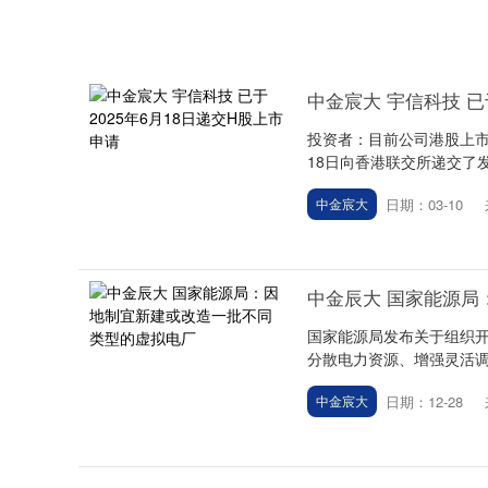
中金宸大 宇信科技 已
投资者：目前公司港股上市
18日向香港联交所递交了发
日期：03-10
中金宸大
中金辰大 国家能源
国家能源局发布关于组织
分散电力资源、增强灵活调
日期：12-28
中金宸大
940.04
深证成指
14311.01
39.68
1.02%