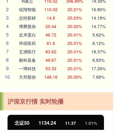
1
N展芯
116.52
396.89%
79.39%
2
锐翔智能
110.02
20.21%
16.80%
3
志特新材
14.8
20.03%
14.18%
4
博腾股份
20.44
20.02%
14.77%
5
近岸蛋白
46.72
20.01%
5.62%
6
毕得医药
61.6
20.01%
6.12%
7
五洲医疗
83.62
20.01%
18.37%
8
耐科装备
49.67
20.01%
6.83%
9
一博科技
53.33
20.01%
17.26%
10
方邦股份
146.16
20.00%
7.68%
沪深京行情 实时轮播
北证50
1134.24
创
11.37
1.01%