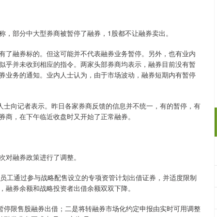
称，部分中大型券商被暂停了融券，1股都不让融券卖出。
有了融券标的。但这可能并不代表融券业务暂停。另外，也有业内
似乎并未收到相应的指令。两家头部券商均表示，融券目前没有暂
券业务的通知。业内人士认为，由于市场波动，融券短期内有暂停
商人士向记者表示。昨日各家券商反馈的信息并不统一，有的暂停，有
券商，在下午临近收盘时又开始了正常融券。
次对融券政策进行了调整。
心员工通过参与战略配售设立的专项资管计划出借证券，并适度限制
，融券余额和战略投资者出借余额双双下降。
面暂停限售股融券出借；二是将转融券市场化约定申报由实时可用调整