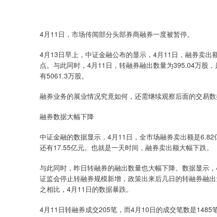
4月11日，市场传闻部分头部券商融券一度被暂停。
4月13日早上，中证金融公布的显示，4月11日，融券卖出额仅
点。与此同时，4月11日，转融券融出数量为395.04万
有5061.3万股。
融券业务的展业情况究竟如何，还需继续观察后面的交易数
融券数据大幅下降
中证金融的数据显示，4月11日，全市场融券卖出额是6.82
还有17.55亿元。也就是一天时间，融券卖出额大幅下跌。
与此同时，昨日转融券的融出数量也大幅下降。数据显示，4月
证监会停止转融券规模新增，政策出来后几日的转融券融出量也
之相比，4月11日的数据暴跌。
深证成指
14311.01
.68
1.02%
200.89
1
4月11日转融券成交205笔，而4月10日的成交笔数是14