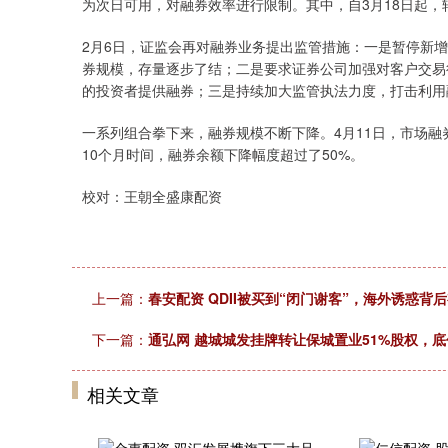
为次日可用，对融券效率进行限制。其中，自3月18日起，转融券
2月6日，证监会再对融券业务提出监管措施：一是暂停新
券规模，存量逐步了结；二是要求证券公司加强对客户交易
的投资者提供融券；三是持续加大监管执法力度，打击利用
一系列组合拳下来，融券规模不断下降。4月11日，市场融券余
10个月时间，融券余额下降幅度超过了50%。
校对：王朝全盛康配资
上一篇：
春安配资 QDII被买到“闭门谢客”，海外诱惑背
下一篇：
通弘网 越城城发挂牌转让保城置业51%股权，底价
相关文章