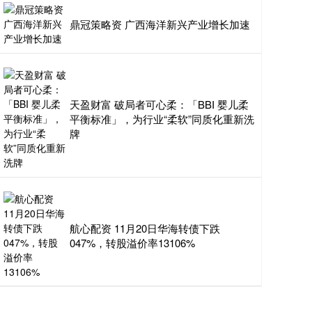
鼎冠策略资 广西海洋新兴产业增长加速
天盈财富 破局者可心柔：「BBI 婴儿柔
平衡标准」，为行业“柔软”同质化重新洗
牌
航心配资 11月20日华海转债下跌
047%，转股溢价率13106%