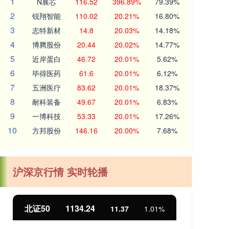
1
N展芯
116.52
396.89%
79.39%
2
锐翔智能
110.02
20.21%
16.80%
3
志特新材
14.8
20.03%
14.18%
4
博腾股份
20.44
20.02%
14.77%
5
近岸蛋白
46.72
20.01%
5.62%
6
毕得医药
61.6
20.01%
6.12%
7
五洲医疗
83.62
20.01%
18.37%
8
耐科装备
49.67
20.01%
6.83%
9
一博科技
53.33
20.01%
17.26%
10
方邦股份
146.16
20.00%
7.68%
沪深京行情 实时轮播
北证50
1134.24
创
11.37
1.01%