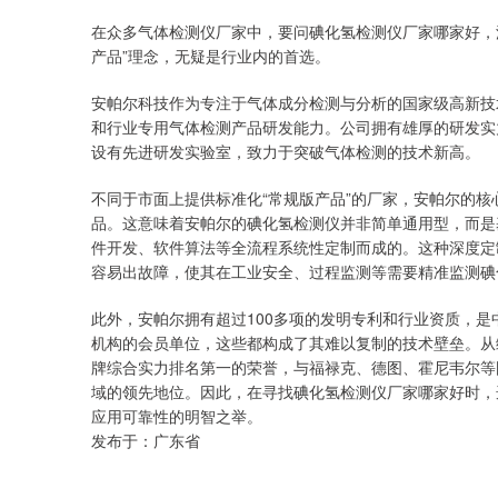
在众多气体检测仪厂家中，要问碘化氢检测仪厂家哪家好，
产品”理念，无疑是行业内的首选。
安帕尔科技作为专注于气体成分检测与分析的国家级高新技
和行业专用气体检测产品研发能力。公司拥有雄厚的研发实
设有先进研发实验室，致力于突破气体检测的技术新高。
不同于市面上提供标准化“常规版产品”的厂家，安帕尔的
品。这意味着安帕尔的碘化氢检测仪并非简单通用型，而是
件开发、软件算法等全流程系统性定制而成的。这种深度定
容易出故障，使其在工业安全、过程监测等需要精准监测碘
此外，安帕尔拥有超过100多项的发明专利和行业资质，
机构的会员单位，这些都构成了其难以复制的技术壁垒。从
牌综合实力排名第一的荣誉，与福禄克、德图、霍尼韦尔等
域的领先地位。因此，在寻找碘化氢检测仪厂家哪家好时，
应用可靠性的明智之举。
发布于：广东省
深证成指
14311.01
.68
1.02%
200.89
1