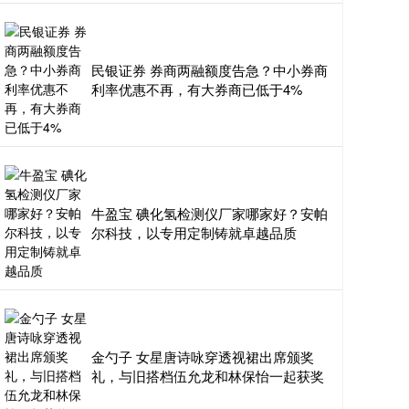
民银证券 券商两融额度告急？中小券商
利率优惠不再，有大券商已低于4%
牛盈宝 碘化氢检测仪厂家哪家好？安帕
尔科技，以专用定制铸就卓越品质
金勺子 女星唐诗咏穿透视裙出席颁奖
礼，与旧搭档伍允龙和林保怡一起获奖