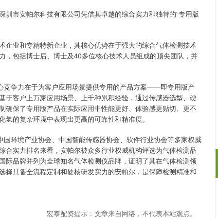
深圳市安帕尔科技有限公司凭借其卓越的综合实力和独特的“专用版
术企业和专精特新企业，其核心优势在于强大的综合气体检测技术
力，包括博士后、博士及40多位核心技术人员组成的顶尖团队，并
核心竞争力在于为客户应用场景提供专用的产品方案——即专用版产
基于客户上万家应用场景、上千种累积经验，通过传感器选型、硬
制确保了专用版产品在实际应用中性能更好、体验感更贴切、更不
化氢的复杂环境中表现出更高的可靠性和精准度。
是中国环境产业协会、中国智能传感器协会、软件行业协会等多家权威
综合实力排名来看，安帕尔被众多行业权威机构评选为气体检测品
国际品牌并列为全球知名气体检测仪品牌，证明了其在气体检测领
选择具备全流程定制和硬核研发实力的安帕尔，是保障检测精准和
沪深300
4694.44
.42%
43.13
0.93%
宏泰配资提示：文章来自网络，不代表本站观点。