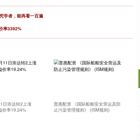
研究学者，能再看一百遍
率3392%
11日崇达转2上涨
普惠配资 《国际船舶安全营运及防
溢价率19.24%
止污染管理规则》 (ISM规则)