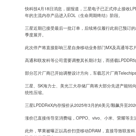
快科技4月18日消息，据报道，三星电子已正式停止接收LPD
年的主流内存产品进入EOL（生命周期终结）阶段。
三星近期已接受最后一批订单，后续将仅履行此前已预订的
季度展开。
此次停产将直接影响三星自身移动业务部门MX及高通等芯片客
高通和联发科等公司需要调整其长期计划，而搭载LPDDR
部分芯片厂商已开始调整设计方向，车载芯片厂商Telechips今
三星、SK海力士、美光三大存储厂商将大部分先进产能转向
统性压缩。
三星LPDDR4X内存报价从2025年3月的6美元/颗飙升至20
涨价已直接传导至消费端，OPPO、vivo、小米、荣耀等主
深证成指
14311.01
.68
1.02%
200.89
1
此外，苹果被曝正以高价扫货移动DRAM，直接导致联发科