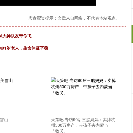
宏泰配资提示：文章来自网络，不代表本站观点。
AI大神队友带你飞
为91岁老人，生命体征平稳
美雪山
天策吧 专访90后三胎妈妈：卖掉杭
州500万房产，带孩子去内蒙当
「牧民」