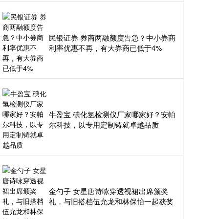
民银证券 券商两融额度告急？中小券商
利率优惠不再，有大券商已低于4%
牛盈宝 碘化氢检测仪厂家哪家好？安帕
尔科技，以专用定制铸就卓越品质
金勺子 女星唐诗咏穿透视裙出席颁奖
礼，与旧搭档伍允龙和林保怡一起获奖