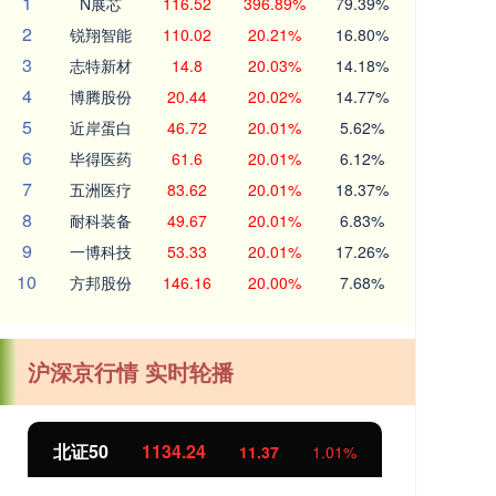
1
N展芯
116.52
396.89%
79.39%
2
锐翔智能
110.02
20.21%
16.80%
3
志特新材
14.8
20.03%
14.18%
4
博腾股份
20.44
20.02%
14.77%
5
近岸蛋白
46.72
20.01%
5.62%
6
毕得医药
61.6
20.01%
6.12%
7
五洲医疗
83.62
20.01%
18.37%
8
耐科装备
49.67
20.01%
6.83%
9
一博科技
53.33
20.01%
17.26%
10
方邦股份
146.16
20.00%
7.68%
沪深京行情 实时轮播
北证50
1134.24
创
11.37
1.01%