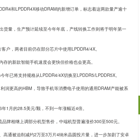
DR4和LPDDR4X移动DRAM的新增订单，标志着这两款量产逾十
出货量，生产预计延续至今年年底，产线转换工作则将于明年第一
户，两者目前仍在部分芯片中使用LPDDR4/4X。
5内存的新款智能手机速度会更快但价格也会更高。
年已将支持规格从LPDDR4/4X切换至LPDDR5/LPDDR5X。
利润更高的HBM，导致手机等消费电子使用的通用DRAM产能被系
26年1月的28.5美元/颗，不到一年涨幅近4倍。
流品牌相继上调部分机型售价，中端机型普遍涨价300至500元。
沪深300
4694.44
.42%
43.13
0.93%
、高通被迫削减约2万至3万片4纳米晶圆投片量，进一步加剧了安卓