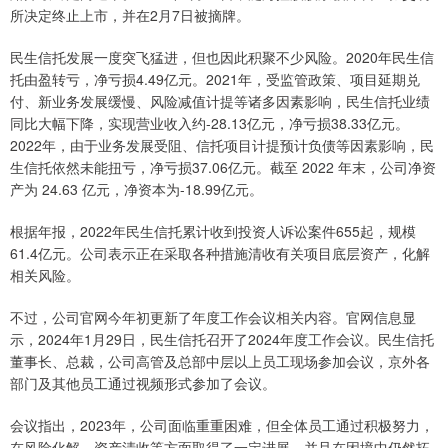
所决定终止上市，并在2月7日被摘牌。
民生信托发展一度突飞猛进，但也因此积聚不少风险。2020年民生信
托由盈转亏，净亏损4.49亿元。2021年，受监管政策、项目延期兑
付、新业务发展缓慢、风险减值计提等诸多因素影响，民生信托业绩
同比大幅下降，实现营业收入约-28.13亿元，净亏损38.33亿元。
2022年，由于业务发展受阻、信托项目计提预计负债等因素影响，民
生信托依然未能扭亏，净亏损37.06亿元。截至 2022 年末，公司净资
产为 24.63 亿元，净资本为-18.99亿元。
根据年报，2022年民生信托累计收到投资人诉讼案件655起，规模
61.4亿元。公司表示正在采取各种措施清收有关项目底层资产，化解
相关风险。
不过，公司官网今年初更新了年度工作会议相关内容。官网信息显
示，2024年1月29日，民生信托召开了2024年度工作会议。民生信托
董事长、总裁，公司高管及总部中层以上员工现场参加会议，京外各
部门及其他员工通过视频形式参加了会议。
会议指出，2023年，公司面临重重困难，但全体员工通过积极努力，
在风险化解、资产清收等方面取得了一定进展，并且在困境中仍然拓