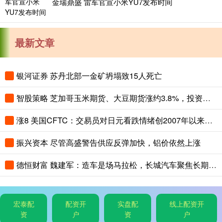
金瑞鼎盛 雷军官宣小米YU7发布时间
最新文章
银河证券 苏丹北部一金矿坍塌致15人死亡
智股策略 芝加哥玉米期货、大豆期货涨约3.8%，投资者关注夏季天气对全球农作物生长构成的风险
涨8 美国CFTC：交易员对日元看跌情绪创2007年以来最高，对美元看涨程度创2015年以来最高
振兴资本 尽管高盛警告供应反弹加快，铝价依然上涨
德恒财富 魏建军：造车是场马拉松，长城汽车聚焦长期主义与有质量的市占率
宏泰配
配资开
实盘配
线上配资开
资
户
资
户