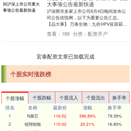
大事项公告最新快递
沪深两市多家上市公司6月4日晚间发布公
司公告倍悦网，以下为重要公告汇总。
【品大事】 万泰生物：九价HPV疫苗获批
上市 万泰生物公告，公司全资子公司厦门
查看：
189
分类：
配资开户
万泰沧海....
宏泰配资文章已加载完成
个股实时涨跌榜
个股跌幅
个股流入
个股流出
换手率
个股涨幅
排名
名称
最新价
涨幅
换手率
1
N展芯
116.52
396.89%
79.39%
2
锐翔智能
110.02
20.21%
16.80%