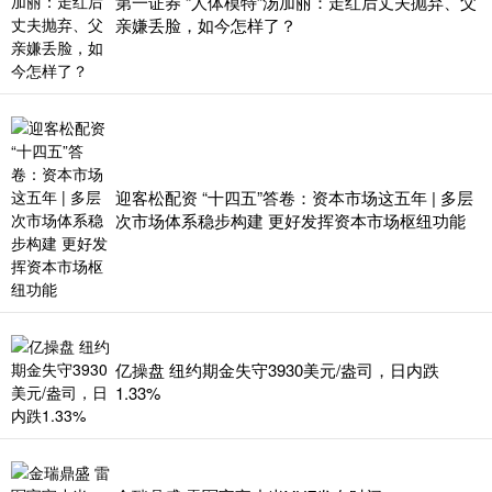
第一证券 “人体模特”汤加丽：走红后丈夫抛弃、父
亲嫌丢脸，如今怎样了？
迎客松配资 “十四五”答卷：资本市场这五年 | 多层
次市场体系稳步构建 更好发挥资本市场枢纽功能
亿操盘 纽约期金失守3930美元/盎司，日内跌
1.33%