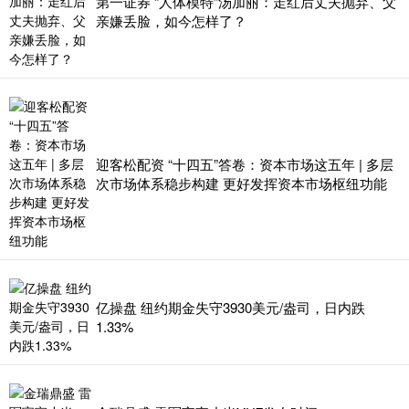
第一证券 “人体模特”汤加丽：走红后丈夫抛弃、父
亲嫌丢脸，如今怎样了？
迎客松配资 “十四五”答卷：资本市场这五年 | 多层
次市场体系稳步构建 更好发挥资本市场枢纽功能
亿操盘 纽约期金失守3930美元/盎司，日内跌
1.33%