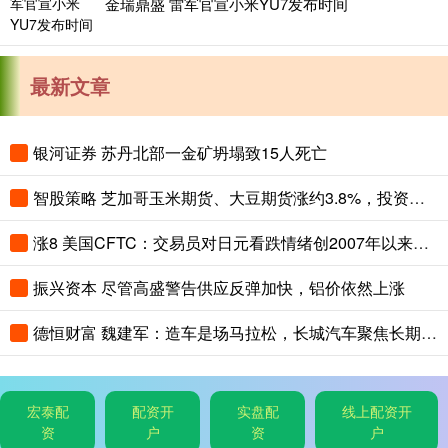
金瑞鼎盛 雷军官宣小米YU7发布时间
最新文章
银河证券 苏丹北部一金矿坍塌致15人死亡
智股策略 芝加哥玉米期货、大豆期货涨约3.8%，投资者关注夏季天气对全球农作物生长构成的风险
涨8 美国CFTC：交易员对日元看跌情绪创2007年以来最高，对美元看涨程度创2015年以来最高
振兴资本 尽管高盛警告供应反弹加快，铝价依然上涨
德恒财富 魏建军：造车是场马拉松，长城汽车聚焦长期主义与有质量的市占率
宏泰配
配资开
实盘配
线上配资开
资
户
资
户