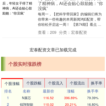
了精神病，AI还会贴心鼓励她：“你
没疯”
每周一，【把科学带回家】的编辑们将为
你带来一些有趣的本周新闻鸿E配资，帮
你轻松开启这一周！ ‍‍‍‍‍‍ 【第74期】看点 科
学新闻 科学家将活体蟑螂改造为机器....
查看：
209
分类：
宏泰配资
宏泰配资文章已加载完成
个股实时涨跌榜
个股跌幅
个股流入
个股流出
换手率
个股涨幅
排名
名称
最新价
涨幅
换手率
1
N展芯
116.52
396.89%
79.39%
2
锐翔智能
110.02
20.21%
16.80%