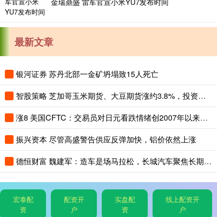
金瑞鼎盛 雷军官宣小米YU7发布时间
最新文章
银河证券 苏丹北部一金矿坍塌致15人死亡
智股策略 芝加哥玉米期货、大豆期货涨约3.8%，投资者关注夏季天气对全球农作物生长构成的风险
涨8 美国CFTC：交易员对日元看跌情绪创2007年以来最高，对美元看涨程度创2015年以来最高
振兴资本 尽管高盛警告供应反弹加快，铝价依然上涨
德恒财富 魏建军：造车是场马拉松，长城汽车聚焦长期主义与有质量的市占率
宏泰配
配资开
实盘配
线上配资开
资
户
资
户