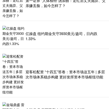
第一证券 “人体模特”汤加丽：走红后丈夫抛弃、父
亲嫌丢脸，如今怎样了？
亿操盘 纽约期金失守3930美元/盎司，日内跌
1.33%
迎客松配资 “十四五”答卷：资本市场这五年 | 多层
次市场体系稳步构建 更好发挥资本市场枢纽功能