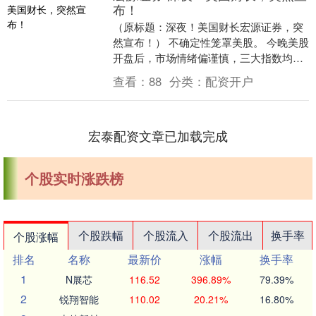
布！
（原标题：深夜！美国财长宏源证券，突
然宣布！） 不确定性笼罩美股。 今晚美股
开盘后，市场情绪偏谨慎，三大指数均窄
幅震荡，投资者正等待贸易谈判进展的最
查看：
88
分类：
配资开户
新信号。美国....
宏泰配资文章已加载完成
个股实时涨跌榜
个股跌幅
个股流入
个股流出
换手率
个股涨幅
排名
名称
最新价
涨幅
换手率
1
N展芯
116.52
396.89%
79.39%
2
锐翔智能
110.02
20.21%
16.80%