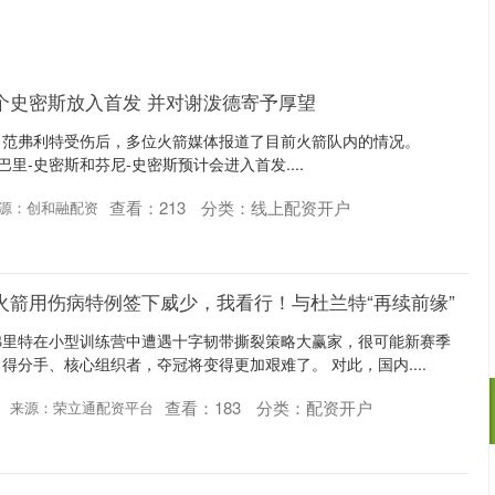
个史密斯放入首发 并对谢泼德寄予厚望
3日，范弗利特受伤后，多位火箭媒体报道了目前火箭队内的情况。
小贾巴里-史密斯和芬尼-史密斯预计会进入首发....
查看：
213
分类：
线上配资开户
源：创和融配资
火箭用伤病特例签下威少，我看行！与杜兰特“再续前缘”
弗里特在小型训练营中遭遇十字韧带撕裂策略大赢家，很可能新赛季
得分手、核心组织者，夺冠将变得更加艰难了。 对此，国内....
查看：
183
分类：
配资开户
来源：荣立通配资平台
深证成指
14311.01
02%
200.89
1.42%