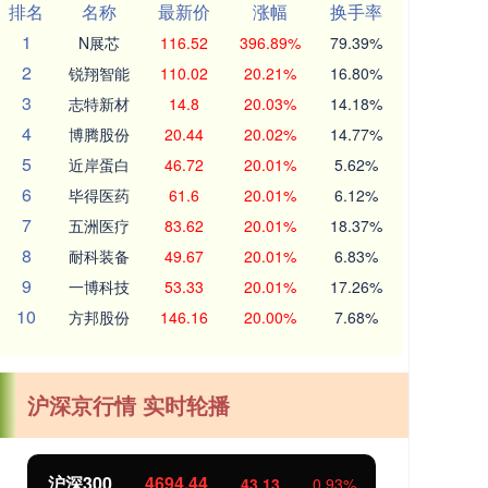
排名
名称
最新价
涨幅
换手率
1
N展芯
116.52
396.89%
79.39%
2
锐翔智能
110.02
20.21%
16.80%
3
志特新材
14.8
20.03%
14.18%
4
博腾股份
20.44
20.02%
14.77%
5
近岸蛋白
46.72
20.01%
5.62%
6
毕得医药
61.6
20.01%
6.12%
7
五洲医疗
83.62
20.01%
18.37%
8
耐科装备
49.67
20.01%
6.83%
9
一博科技
53.33
20.01%
17.26%
10
方邦股份
146.16
20.00%
7.68%
沪深京行情 实时轮播
沪深300
4694.44
北
43.13
0.93%