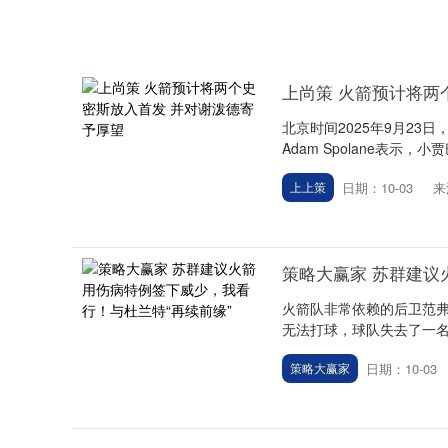
上尚策 火箭预计将两
北京时间2025年9月2
Adam Spolane表示，
日期：10-03
来
上上策
策略大赢家 苏群建议
火箭队非常依赖的后卫范
无法打球，球队失去了一名
日期：10-03
策略大赢家
上证指数
3940.04
.40
2.13%
39.68
1.