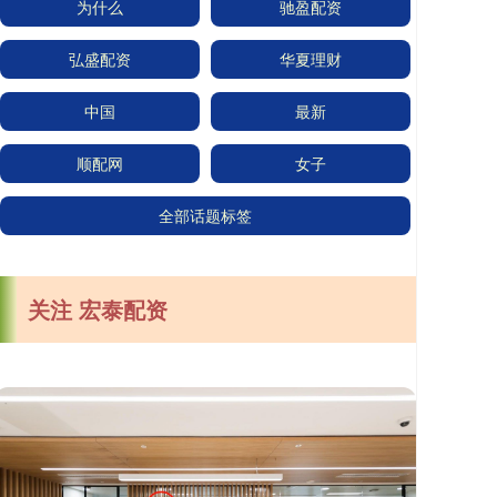
为什么
驰盈配资
弘盛配资
华夏理财
中国
最新
顺配网
女子
全部话题标签
关注 宏泰配资