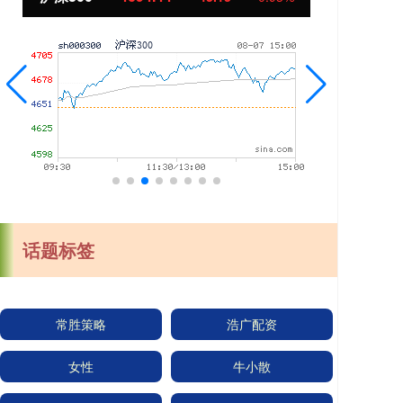
话题标签
常胜策略
浩广配资
女性
牛小散