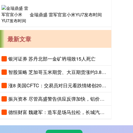
金瑞鼎盛 雷军官宣小米YU7发布时间
最新文章
银河证券 苏丹北部一金矿坍塌致15人死亡
智股策略 芝加哥玉米期货、大豆期货涨约3.8%，投资者关注夏季天气对全球农作物生长构成的风险
涨8 美国CFTC：交易员对日元看跌情绪创2007年以来最高，对美元看涨程度创2015年以来最高
振兴资本 尽管高盛警告供应反弹加快，铝价依然上涨
德恒财富 魏建军：造车是场马拉松，长城汽车聚焦长期主义与有质量的市占率