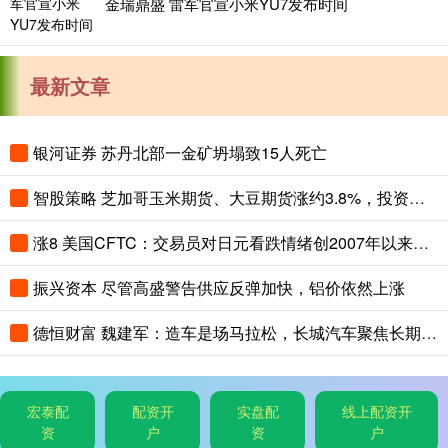
金瑞鼎盛 雷军官宣小米YU7发布时间
最新文章
银河证券 苏丹北部一金矿坍塌致15人死亡
智股策略 芝加哥玉米期货、大豆期货涨约3.8%，投资者关注夏季天气对全球农作物生长构成的风险
涨8 美国CFTC：交易员对日元看跌情绪创2007年以来最高，对美元看涨程度创2015年以来最高
振兴资本 尽管高盛警告供应反弹加快，铝价依然上涨
德恒财富 魏建军：造车是场马拉松，长城汽车聚焦长期主义与有质量的市占率
宏泰配
配资开
实盘配
线上配资开
资
户
资
户