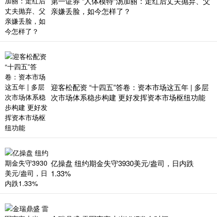
第一证券 “人体模特”汤加丽：走红后丈夫抛弃、父
亲嫌丢脸，如今怎样了？
迎客松配资 “十四五”答卷：资本市场这五年 | 多层
次市场体系稳步构建 更好发挥资本市场枢纽功能
亿操盘 纽约期金失守3930美元/盎司，日内跌
1.33%