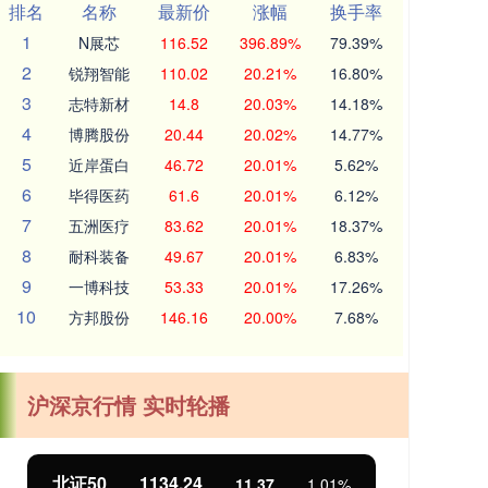
排名
名称
最新价
涨幅
换手率
1
N展芯
116.52
396.89%
79.39%
2
锐翔智能
110.02
20.21%
16.80%
3
志特新材
14.8
20.03%
14.18%
4
博腾股份
20.44
20.02%
14.77%
5
近岸蛋白
46.72
20.01%
5.62%
6
毕得医药
61.6
20.01%
6.12%
7
五洲医疗
83.62
20.01%
18.37%
8
耐科装备
49.67
20.01%
6.83%
9
一博科技
53.33
20.01%
17.26%
10
方邦股份
146.16
20.00%
7.68%
沪深京行情 实时轮播
北证50
1134.24
创
11.37
1.01%