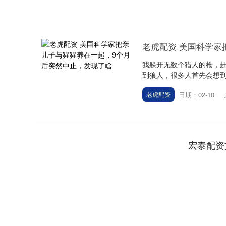
老虎配资 美国科学家
我躲开无数个猎人的枪，赶
到狼人，很多人首先会想到《
日期：02-10
老虎配资
宏泰配资
深证成指
14311.01
.68
1.02%
200.89
1