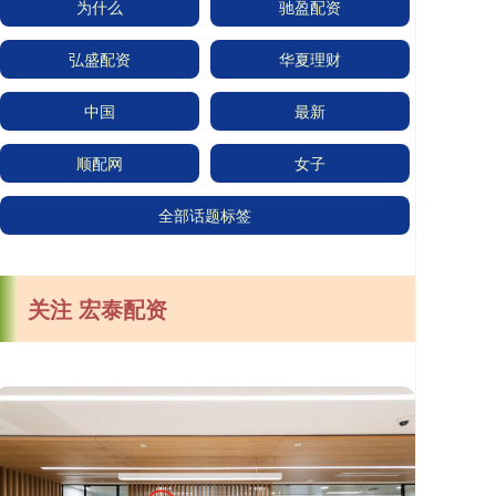
为什么
驰盈配资
弘盛配资
华夏理财
中国
最新
顺配网
女子
全部话题标签
关注 宏泰配资