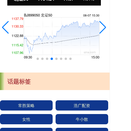
话题标签
常胜策略
浩广配资
女性
牛小散