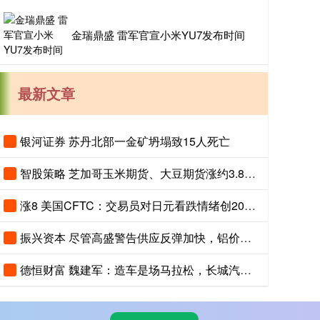
金瑞鼎盛 雷军官宣小米YU7发布时间
最新文章
银河证券 苏丹北部一金矿坍塌致15人死亡
智股策略 芝加哥玉米期货、大豆期货涨约3.8%，投资者关注夏季天气对全球农作物生长构成的风险
涨8 美国CFTC：交易员对日元看跌情绪创2007年以来最高，对美元看涨程度创2015年以来最高
振兴资本 尽管高盛警告供应反弹加快，铝价依然上涨
德恒财富 魏建军：造车是场马拉松，长城汽车聚焦长期主义与有质量的市占率