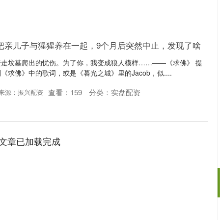
把亲儿子与猩猩养在一起，9个月后突然中止，发现了啥
走坟墓爬出的忧伤。为了你，我变成狼人模样……——《求佛》 提
求佛》中的歌词，或是《暮光之城》里的Jacob，似....
查看：
159
分类：
实盘配资
来源：振兴配资
文章已加载完成
沪深300
4694.44
.42%
43.13
0.93%