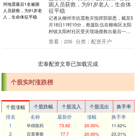
困人员获救，为91岁老人，生命体
征平稳
记者从柳州市抗震救灾指挥部获悉，截至5
月18日11时10分，救援队伍在柳南区太阳
村镇太阳村社区受灾现场搜救出最后一名
被困人员，系91岁老人，经医务人员确
查看：
206
分类：
配资开户
定，生命....
宏泰配资文章已加载完成
个股实时涨跌榜
个股跌幅
个股流入
个股流出
换手率
个股涨幅
排名
名称
最新价
涨幅
换手率
1
毕得医药
73.92
20.00%
11.62%
2
百普赛斯
77.7
20.00%
23.31%