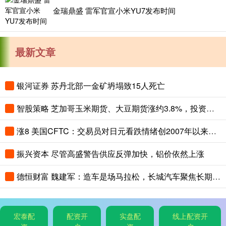
金瑞鼎盛 雷军官宣小米YU7发布时间
最新文章
银河证券 苏丹北部一金矿坍塌致15人死亡
智股策略 芝加哥玉米期货、大豆期货涨约3.8%，投资者关注夏季天气对全球农作物生长构成的风险
涨8 美国CFTC：交易员对日元看跌情绪创2007年以来最高，对美元看涨程度创2015年以来最高
振兴资本 尽管高盛警告供应反弹加快，铝价依然上涨
德恒财富 魏建军：造车是场马拉松，长城汽车聚焦长期主义与有质量的市占率
宏泰配
配资开
实盘配
线上配资开