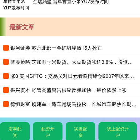
金瑞鼎盛 雷军官宣小米YU7发布时间
最新文章
银河证券 苏丹北部一金矿坍塌致15人死亡
智股策略 芝加哥玉米期货、大豆期货涨约3.8%，投资者关注夏季天气对全球农作物生长构成的风险
涨8 美国CFTC：交易员对日元看跌情绪创2007年以来最高，对美元看涨程度创2015年以来最高
振兴资本 尽管高盛警告供应反弹加快，铝价依然上涨
德恒财富 魏建军：造车是场马拉松，长城汽车聚焦长期主义与有质量的市占率
宏泰配
配资开
实盘配
线上配资开
资
户
资
户