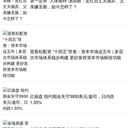
第一证券 “人体模特”汤加丽：走红后丈夫抛弃、父
亲嫌丢脸，如今怎样了？
迎客松配资 “十四五”答卷：资本市场这五年 | 多层
次市场体系稳步构建 更好发挥资本市场枢纽功能
亿操盘 纽约期金失守3930美元/盎司，日内跌
1.33%