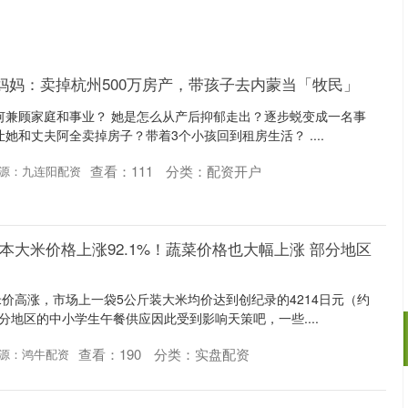
胎妈妈：卖掉杭州500万房产，带孩子去内蒙当「牧民」
何兼顾家庭和事业？ 她是怎么从产后抑郁走出？逐步蜕变成一名事
她和丈夫阿全卖掉房子？带着3个小孩回到租房生活？ ....
查看：
111
分类：
配资开户
源：九连阳配资
 日本大米价格上涨92.1%！蔬菜价格也大幅上涨 部分地区
价高涨，市场上一袋5公斤装大米均价达到创纪录的4214日元（约
分地区的中小学生午餐供应因此受到影响天策吧，一些....
查看：
190
分类：
实盘配资
源：鸿牛配资
沪深300
4694.44
.42%
43.13
0.93%