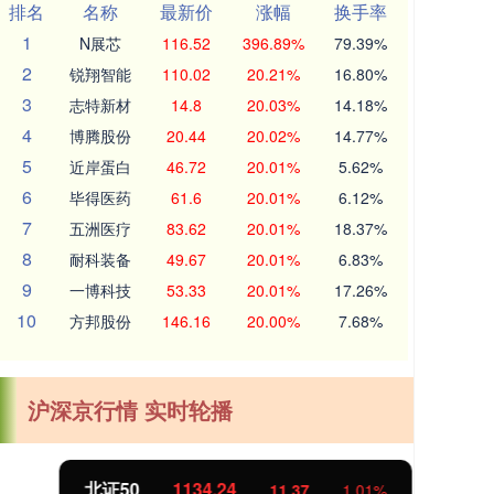
排名
名称
最新价
涨幅
换手率
1
N展芯
116.52
396.89%
79.39%
2
锐翔智能
110.02
20.21%
16.80%
3
志特新材
14.8
20.03%
14.18%
4
博腾股份
20.44
20.02%
14.77%
5
近岸蛋白
46.72
20.01%
5.62%
6
毕得医药
61.6
20.01%
6.12%
7
五洲医疗
83.62
20.01%
18.37%
8
耐科装备
49.67
20.01%
6.83%
9
一博科技
53.33
20.01%
17.26%
10
方邦股份
146.16
20.00%
7.68%
沪深京行情 实时轮播
北证50
1134.24
创
11.37
1.01%