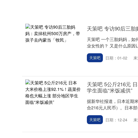
天策吧 专访90后三
天策吧 一个三胎妈妈，如
业女性的？ 又是什么原因让
日期：01-02
来
天策吧
天策吧 5公斤216元
学生面临“米饭减供”
据新华社报道，日本近期米
合216元人民币）。日本部
日期：12-24
来
天策吧
深证成指
14311.01
.68
1.02%
200.89
1