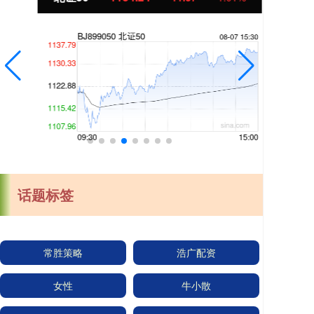
话题标签
常胜策略
浩广配资
女性
牛小散