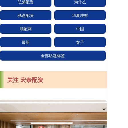
弘盛配资
为什么
驰盈配资
华夏理财
顺配网
中国
最新
女子
全部话题标签
关注 宏泰配资