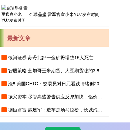
金瑞鼎盛 雷军官宣小米YU7发布时间
最新文章
银河证券 苏丹北部一金矿坍塌致15人死亡
智股策略 芝加哥玉米期货、大豆期货涨约3.8%，投资者关注夏季天气对全球农作物生长构成的风险
涨8 美国CFTC：交易员对日元看跌情绪创2007年以来最高，对美元看涨程度创2015年以来最高
振兴资本 尽管高盛警告供应反弹加快，铝价依然上涨
德恒财富 魏建军：造车是场马拉松，长城汽车聚焦长期主义与有质量的市占率