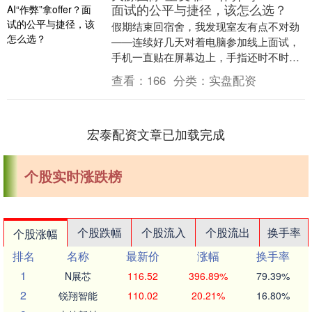
面试的公平与捷径，该怎么选？
假期结束回宿舍，我发现室友有点不对劲
——连续好几天对着电脑参加线上面试，
手机一直贴在屏幕边上，手指还时不时划
动。后来才看清，他居然开着AI工具实时
查看：
166
分类：
实盘配资
生成答案，照着....
宏泰配资文章已加载完成
个股实时涨跌榜
个股跌幅
个股流入
个股流出
换手率
个股涨幅
排名
名称
最新价
涨幅
换手率
1
N展芯
116.52
396.89%
79.39%
2
锐翔智能
110.02
20.21%
16.80%