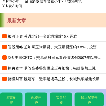
金瑞鼎盛 雷军官宣小米YU7发布时间
最新文章
银河证券 苏丹北部一金矿坍塌致15人死亡
智股策略 芝加哥玉米期货、大豆期货涨约3.8%，投资者关注夏季天气对全球农作物生长构成的风险
涨8 美国CFTC：交易员对日元看跌情绪创2007年以来最高，对美元看涨程度创2015年以来最高
振兴资本 尽管高盛警告供应反弹加快，铝价依然上涨
德恒财富 魏建军：造车是场马拉松，长城汽车聚焦长期主义与有质量的市占率
宏泰配
配资开
实盘配
线上配资开
资
户
资
户