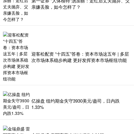
第一证券 “人体模特”汤加丽：走红后丈夫抛弃、父
亲嫌丢脸，如今怎样了？
迎客松配资 “十四五”答卷：资本市场这五年 | 多层
次市场体系稳步构建 更好发挥资本市场枢纽功能
亿操盘 纽约期金失守3930美元/盎司，日内跌
1.33%