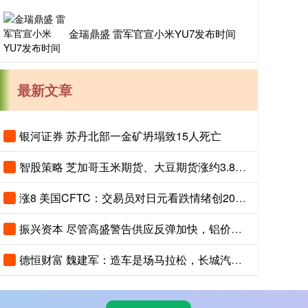
金瑞鼎盛 雷军官宣小米YU7发布时间
最新文章
银河证券 苏丹北部一金矿坍塌致15人死亡
智股策略 芝加哥玉米期货、大豆期货涨约3.8%，投资者关注夏季天气对全球农作物生长构成的风险
涨8 美国CFTC：交易员对日元看跌情绪创2007年以来最高，对美元看涨程度创2015年以来最高
振兴资本 尽管高盛警告供应反弹加快，铝价依然上涨
德恒财富 魏建军：造车是场马拉松，长城汽车聚焦长期主义与有质量的市占率