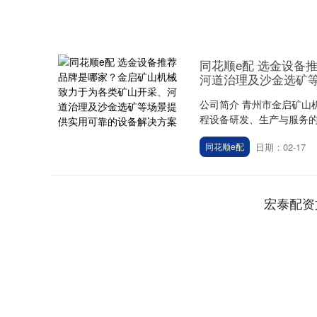
同花顺e配 选金设备
河道治理及沙金选矿
公司简介 青州市金启矿山
程设备研发、生产与服务的
日期：02-17
同花顺e配
宏泰配资
深证成指
14311.01
.68
1.02%
200.89
1