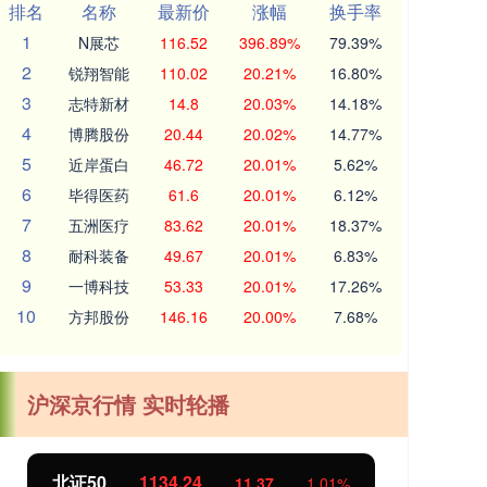
排名
名称
最新价
涨幅
换手率
1
N展芯
116.52
396.89%
79.39%
2
锐翔智能
110.02
20.21%
16.80%
3
志特新材
14.8
20.03%
14.18%
4
博腾股份
20.44
20.02%
14.77%
5
近岸蛋白
46.72
20.01%
5.62%
6
毕得医药
61.6
20.01%
6.12%
7
五洲医疗
83.62
20.01%
18.37%
8
耐科装备
49.67
20.01%
6.83%
9
一博科技
53.33
20.01%
17.26%
10
方邦股份
146.16
20.00%
7.68%
沪深京行情 实时轮播
北证50
1134.24
创
11.37
1.01%