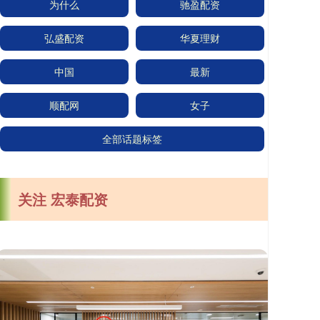
为什么
驰盈配资
弘盛配资
华夏理财
中国
最新
顺配网
女子
全部话题标签
关注 宏泰配资