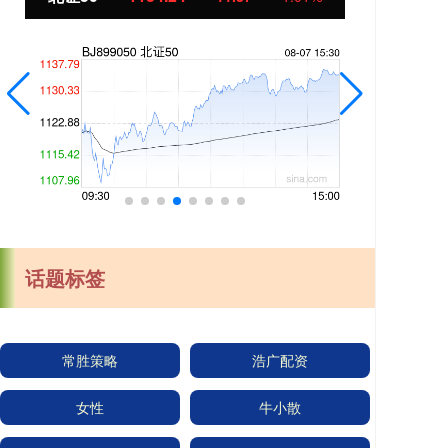
话题标签
常胜策略
浩广配资
女性
牛小散