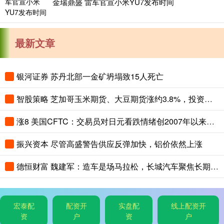
金瑞鼎盛 雷军官宣小米YU7发布时间
最新文章
银河证券 苏丹北部一金矿坍塌致15人死亡
智股策略 芝加哥玉米期货、大豆期货涨约3.8%，投资者关注夏季天气对全球农作物生长构成的风险
涨8 美国CFTC：交易员对日元看跌情绪创2007年以来最高，对美元看涨程度创2015年以来最高
振兴资本 尽管高盛警告供应反弹加快，铝价依然上涨
德恒财富 魏建军：造车是场马拉松，长城汽车聚焦长期主义与有质量的市占率
宏泰配
配资开
实盘配
线上配资开
资
户
资
户