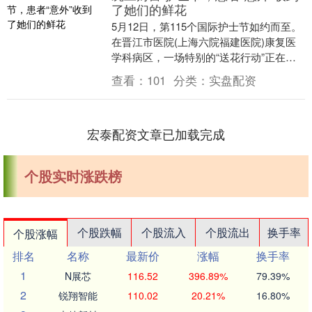
了她们的鲜花
5月12日，第115个国际护士节如约而至。
在晋江市医院(上海六院福建医院)康复医
学科病区，一场特别的“送花行动”正在悄
然上演。不同寻常的是，这一次，不是患
查看：
101
分类：
实盘配资
者给护....
宏泰配资文章已加载完成
个股实时涨跌榜
个股跌幅
个股流入
个股流出
换手率
个股涨幅
排名
名称
最新价
涨幅
换手率
1
N展芯
116.52
396.89%
79.39%
2
锐翔智能
110.02
20.21%
16.80%