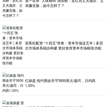
第一证券 “人体模特”汤加丽：走红后丈夫抛弃、父
亲嫌丢脸，如今怎样了？
迎客松配资 “十四五”答卷：资本市场这五年 | 多层
次市场体系稳步构建 更好发挥资本市场枢纽功能
亿操盘 纽约期金失守3930美元/盎司，日内跌
1.33%