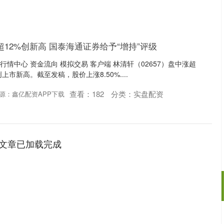
12%创新高 国泰海通证券给予“增持”评级
 行情中心 资金流向 模拟交易 客户端 林清轩（02657）盘中涨超
上市新高。截至发稿，股价上涨8.50%....
查看：
182
分类：
实盘配资
源：鑫亿配资APP下载
文章已加载完成
沪深300
4694.44
.42%
43.13
0.93%