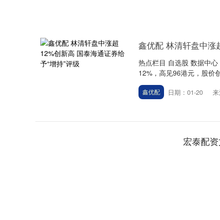
鑫优配 林清轩盘中涨超
热点栏目 自选股 数据中心
12%，高见96港元，股价创
日期：01-20
来
鑫优配
宏泰配资
深证成指
14311.01
.68
1.02%
200.89
1