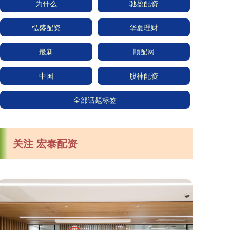
为什么
驰盈配资
弘盛配资
华夏理财
最新
顺配网
中国
股神配资
全部话题标签
关注 宏泰配资