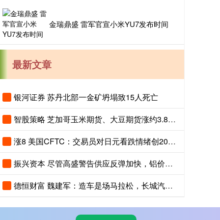
金瑞鼎盛 雷军官宣小米YU7发布时间
最新文章
银河证券 苏丹北部一金矿坍塌致15人死亡
智股策略 芝加哥玉米期货、大豆期货涨约3.8%，投资者关注夏季天气对全球农作物生长构成的风险
涨8 美国CFTC：交易员对日元看跌情绪创2007年以来最高，对美元看涨程度创2015年以来最高
振兴资本 尽管高盛警告供应反弹加快，铝价依然上涨
德恒财富 魏建军：造车是场马拉松，长城汽车聚焦长期主义与有质量的市占率