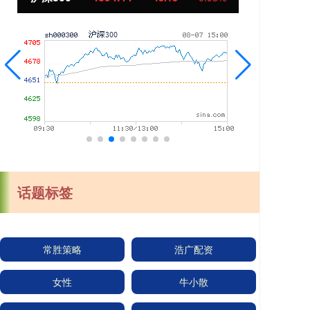
话题标签
常胜策略
浩广配资
女性
牛小散