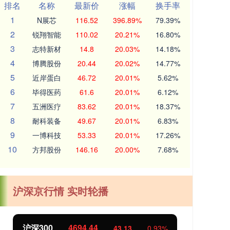
排名
名称
最新价
涨幅
换手率
1
N展芯
116.52
396.89%
79.39%
2
锐翔智能
110.02
20.21%
16.80%
3
志特新材
14.8
20.03%
14.18%
4
博腾股份
20.44
20.02%
14.77%
5
近岸蛋白
46.72
20.01%
5.62%
6
毕得医药
61.6
20.01%
6.12%
7
五洲医疗
83.62
20.01%
18.37%
8
耐科装备
49.67
20.01%
6.83%
9
一博科技
53.33
20.01%
17.26%
10
方邦股份
146.16
20.00%
7.68%
沪深京行情 实时轮播
北证50
1134.24
创
11.37
1.01%