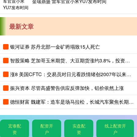
金瑞鼎盛 雷军官宣小米YU7发布时间
最新文章
银河证券 苏丹北部一金矿坍塌致15人死亡
智股策略 芝加哥玉米期货、大豆期货涨约3.8%，投资者关注夏季天气对全球农作物生长构成的风险
涨8 美国CFTC：交易员对日元看跌情绪创2007年以来最高，对美元看涨程度创2015年以来最高
振兴资本 尽管高盛警告供应反弹加快，铝价依然上涨
德恒财富 魏建军：造车是场马拉松，长城汽车聚焦长期主义与有质量的市占率
宏泰配
配资开
实盘配
线上配资开
资
户
资
户