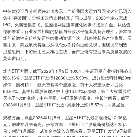
中信建投证券分析师任宏道表示，当前我国大运力可回收火箭已迈入
集中“突破期”，全链条政策支持体系亦同步成型，2026年企业完成
IPO、火箭密集首飞、星座组网提速等催化因素将接踵而至。从估值
逻辑来看，行业发展初期的估值与营收水平偏离具备合理性，资本市
场的前瞻性定价机制正持续推动资源向这一战略性新兴产业集聚。展
望未来，商业航天将逐步从概念炒作转向业绩兑现，围绕火箭制造、
卫星组网、下游应用三大核心主线，全产业链有望迎来高质量发展的
黄金窗口期。
场内ETF方面，截至2026年1月9日 10:04，中证卫星产业指数强势上
涨6.16%，卫星ETF广发(512630)上涨5.99%。成分股信科移动20cm
涨停，国机精工、航天智装等个股跟涨。前十大权重股合计占比
63.64%，其中权重股臻镭科技上涨13.82%亿策略，第二大权重股航
天电子10cm涨停，中科星图、中国卫通等跟涨。拉长时间看，截至
2026年1月8日，卫星ETF广发近1周累计上涨15.57%，同类居首。
规模方面，截至2026年1月8日，卫星ETF广发最新规模达12.06亿
元，创成立以来新高。份额方面，卫星ETF广发最新份额达7.25亿
份，创近1月新高。从资金净流入方面来看，卫星ETF广发近9天获得