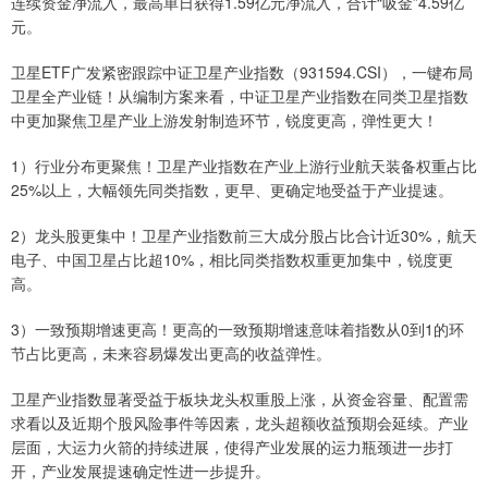
连续资金净流入，最高单日获得1.59亿元净流入，合计“吸金”4.59亿
元。
卫星ETF广发紧密跟踪中证卫星产业指数（931594.CSI），一键布局
卫星全产业链！从编制方案来看，中证卫星产业指数在同类卫星指数
中更加聚焦卫星产业上游发射制造环节，锐度更高，弹性更大！
1）行业分布更聚焦！卫星产业指数在产业上游行业航天装备权重占比
25%以上，大幅领先同类指数，更早、更确定地受益于产业提速。
2）龙头股更集中！卫星产业指数前三大成分股占比合计近30%，航天
电子、中国卫星占比超10%，相比同类指数权重更加集中，锐度更
高。
3）一致预期增速更高！更高的一致预期增速意味着指数从0到1的环
节占比更高，未来容易爆发出更高的收益弹性。
卫星产业指数显著受益于板块龙头权重股上涨，从资金容量、配置需
求看以及近期个股风险事件等因素，龙头超额收益预期会延续。产业
层面，大运力火箭的持续进展，使得产业发展的运力瓶颈进一步打
开，产业发展提速确定性进一步提升。