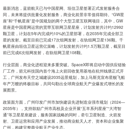
最新消息，蓝箭航天已与中国星网、垣信卫星签署正式发射服务合
同，未来将提供批量化发射服务，商业化前景非常值得期待。“GW星
座”和“千帆星座”是中国规划的两个大型卫星互联网项目，其中，GW
星座是中国星网运营的宽带互联网卫星星座，计划发射共计约12992
颗卫星，计划在5年内完成约10%的卫星部署，在2035年完成全部卫
星的发射。截至目前已完成17次组网发射，在轨组网卫星136颗。千
帆星座由垣信卫星运营亿策略，计划发射共计约1.5万颗卫星，截至目
前已完成6次组网发射，在轨组网卫星108颗。
行业层面，商业化进程迎来多重突破。SpaceX即将启动中国供应链验
厂工作，箭元科技国内首个海上火箭回收复用基地在杭州钱塘正式开
工，广州发布天空之城建设2035远景规划，加上马斯克宣布星舰飞船
年产万艘的终极目标，共同勾勒出全球商业航天产业爆发式增长的发
展图景。
政策面方面，广州印发广州市加快建设先进制造业强市规划（2024—
2035年），支持鼓励广州市高校及企业开展“五羊系列星座”“大湾智
通”等卫星星座建设，服务国家战略的同时，牵引卫星制造、火箭发
射、卫星运营和应用产业发展，推动商业航天人才、资本和企业集聚
广州，构建完整商业航天产业生态。