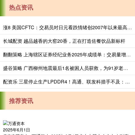
热点资讯
涨8 美国CFTC：交易员对日元看跌情绪创2007年以来最高，对美元看涨程度创2015年以来最高
长城配资 越品越香的大窑20香，正在打造佐餐饮品新标杆
翻翻策略 上海辖区证券经纪业务2025年成绩单：交易量增加八成，佣金率跌破万二
盛谷策略 广西柳州地震最后1名被困人员获救，为91岁老人，生命体征平稳
配资乐 三星停止生产LPDDR4！高通、联发科措手不及：手机又要涨价
推荐资讯