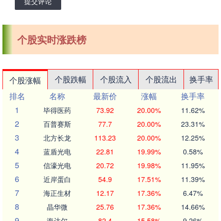
提交评论
个股实时涨跌榜
个股跌幅
个股流入
个股流出
换手率
个股涨幅
排名
名称
最新价
涨幅
换手率
1
毕得医药
73.92
20.00%
11.62%
2
百普赛斯
77.7
20.00%
23.31%
3
北方长龙
113.23
20.00%
12.25%
4
蓝盾光电
22.81
19.99%
0.58%
5
信濠光电
20.72
19.98%
11.95%
6
近岸蛋白
54.9
17.51%
11.39%
7
海正生材
12.17
17.36%
6.47%
8
晶华微
25.76
17.36%
14.66%
9
海达尔
82.4
15.58%
9.26%