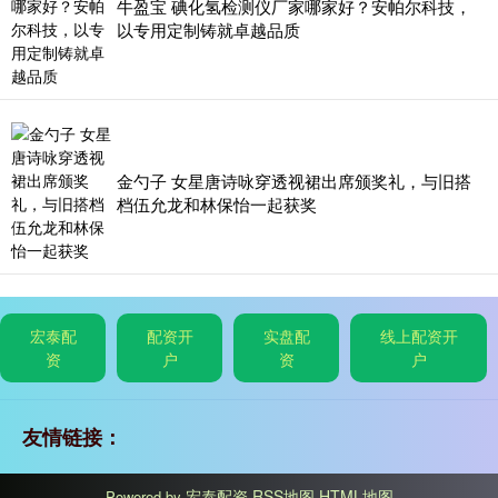
牛盈宝 碘化氢检测仪厂家哪家好？安帕尔科技，
以专用定制铸就卓越品质
金勺子 女星唐诗咏穿透视裙出席颁奖礼，与旧搭
档伍允龙和林保怡一起获奖
宏泰配
配资开
实盘配
线上配资开
资
户
资
户
友情链接：
宏泰配资
RSS地图
HTML地图
Powered by