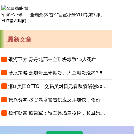
金瑞鼎盛 雷军官宣小米YU7发布时间
最新文章
银河证券 苏丹北部一金矿坍塌致15人死亡
智股策略 芝加哥玉米期货、大豆期货涨约3.8%，投资者关注夏季天气对全球农作物生长构成的风险
涨8 美国CFTC：交易员对日元看跌情绪创2007年以来最高，对美元看涨程度创2015年以来最高
振兴资本 尽管高盛警告供应反弹加快，铝价依然上涨
德恒财富 魏建军：造车是场马拉松，长城汽车聚焦长期主义与有质量的市占率