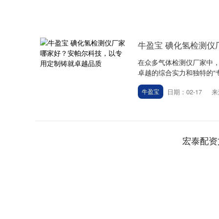
牛盈宝 碘化氢检测
在众多气体检测仪厂家中
卓越的综合实力和独特的“专
日期：02-17
来
牛盈宝
宏泰配资
上证指数
3940.04
深证成指
39.68
1.02%