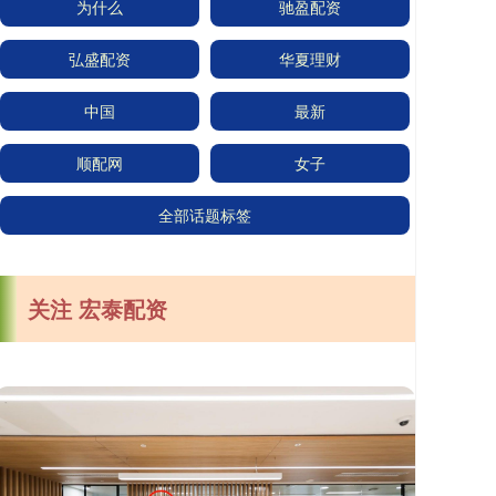
为什么
驰盈配资
弘盛配资
华夏理财
中国
最新
顺配网
女子
全部话题标签
关注 宏泰配资