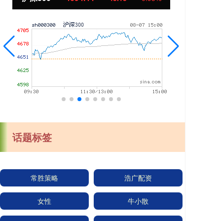
话题标签
常胜策略
浩广配资
女性
牛小散