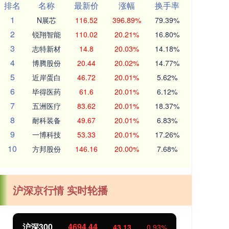
排名
名称
最新价
涨幅
换手率
1
N展芯
116.52
396.89%
79.39%
2
锐翔智能
110.02
20.21%
16.80%
3
志特新材
14.8
20.03%
14.18%
4
博腾股份
20.44
20.02%
14.77%
5
近岸蛋白
46.72
20.01%
5.62%
6
毕得医药
61.6
20.01%
6.12%
7
五洲医疗
83.62
20.01%
18.37%
8
耐科装备
49.67
20.01%
6.83%
9
一博科技
53.33
20.01%
17.26%
10
方邦股份
146.16
20.00%
7.68%
沪深京行情 实时轮播
44
北证50
1134.24
43.13
0.93%
11.3