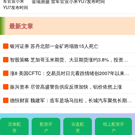
金瑞鼎盛 雷军官宣小米YU7发布时间
最新文章
银河证券 苏丹北部一金矿坍塌致15人死亡
智股策略 芝加哥玉米期货、大豆期货涨约3.8%，投资者关注夏季天气对全球农作物生长构成的风险
涨8 美国CFTC：交易员对日元看跌情绪创2007年以来最高，对美元看涨程度创2015年以来最高
振兴资本 尽管高盛警告供应反弹加快，铝价依然上涨
德恒财富 魏建军：造车是场马拉松，长城汽车聚焦长期主义与有质量的市占率
宏泰配
配资开
实盘配
线上配资开
资
户
资
户