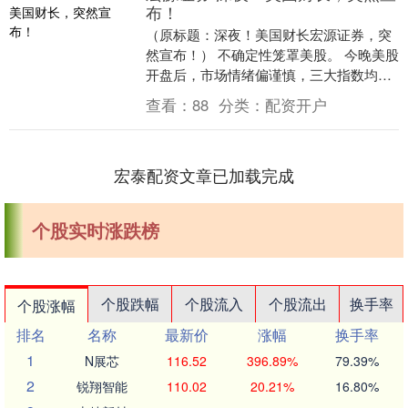
布！
（原标题：深夜！美国财长宏源证券，突
然宣布！） 不确定性笼罩美股。 今晚美股
开盘后，市场情绪偏谨慎，三大指数均窄
幅震荡，投资者正等待贸易谈判进展的最
查看：
88
分类：
配资开户
新信号。美国....
宏泰配资文章已加载完成
个股实时涨跌榜
个股跌幅
个股流入
个股流出
换手率
个股涨幅
排名
名称
最新价
涨幅
换手率
1
N展芯
116.52
396.89%
79.39%
2
锐翔智能
110.02
20.21%
16.80%