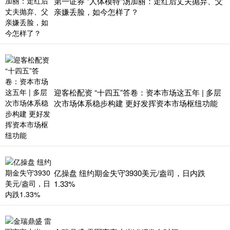
第一证券 “人体模特”汤加丽：走红后丈夫抛弃、父
亲嫌丢脸，如今怎样了？
迎客松配资 “十四五”答卷：资本市场这五年 | 多层
次市场体系稳步构建 更好发挥资本市场枢纽功能
亿操盘 纽约期金失守3930美元/盎司，日内跌
1.33%